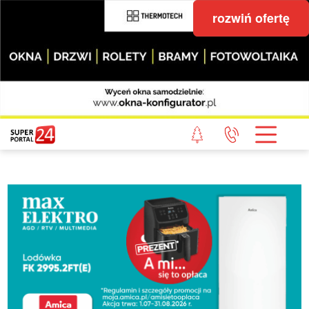
rozwiń ofertę
STRONA GŁÓWNA
POWIAT GRYFICKI
POWIAT ŁOBESKI
POWIAT GOLENIOWSKI
WIADOMOŚCI Z LASU
STUDIO SUPERPORTALU
KONTAKT
REDAKCJA
REGULAMIN