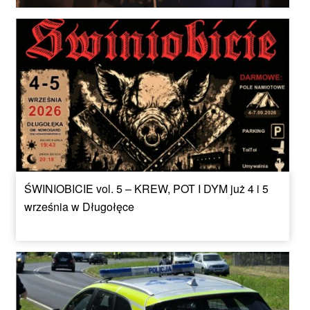
ŚWINIOBICIE vol. 5 – KREW, POT I DYM już 4 i 5
września w Długołęce