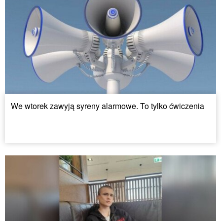
We wtorek zawyją syreny alarmowe. To tylko ćwiczenia