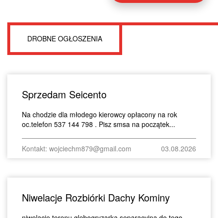
DROBNE OGŁOSZENIA
Sprzedam Seicento
Na chodzie dla młodego kierowcy opłacony na rok
oc.telefon 537 144 798 . Pisz smsa na początek...
Kontakt: wojciechm879@gmail.com
03.08.2026
Niwelacje Rozbiórki Dachy Kominy
niwelacje terenu glebogryzarka separacyjna,do tego