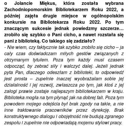
o Jolancie Miękus, która została wybrana
Zachodniopomorskim Bibliotekarzem Roku 2022, a
później zajęła drugie miejsce w ogólnopolskim
konkursie na Bibliotekarza Roku 2022. Po tym
znaczącym sukcesie jednak powiedzmy szczerze…
zrobiło się szybko o Pani cicho, a nawet rozstała się
pani z biblioteką. Co takiego się zadziało?
- Nie wiem, czy faktycznie tak szybko zrobiło się cicho – ja
cały czas doświadczam miłych gestów związanych z
otrzymanym tytułem. Poza tym każdy musi czasem
odpocząć, by zebrać siły i walczyć dalej. Jeżeli jednak
pyta Pan, dlaczego odeszłam z biblioteki, to odpowiedź
jest prosta – zupełnie inaczej wyobrażałam sobie jej
działalność i jej rozwój, zwłaszcza po tym, jak ktoś z jej
załogi prawie zostaje najlepszym bibliotekarzem w kraju.
Biblioteka mogła na tym płynąć jak na dobrej fali. Poza tym
powodem mojego odejścia był brak zgody na takie, a nie
inne traktowanie pracowników przez dyrekcję. Brak
konstruktywnego dialogu i obojętność nie budują zgranego
zespołu i zupełnie nie odpowiadają mojemu stylowi pracy.