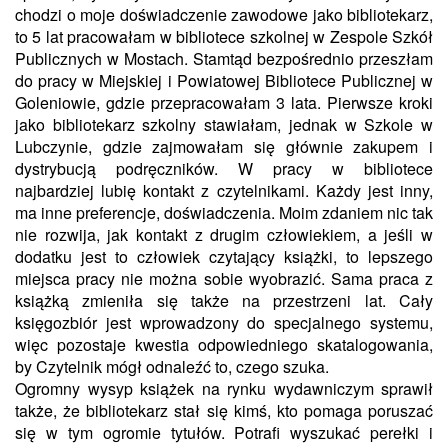
chodzi o moje doświadczenie zawodowe jako bibliotekarz,
to 5 lat pracowałam w bibliotece szkolnej w Zespole Szkół
Publicznych w Mostach. Stamtąd bezpośrednio przeszłam
do pracy w Miejskiej i Powiatowej Bibliotece Publicznej w
Goleniowie, gdzie przepracowałam 3 lata. Pierwsze kroki
jako bibliotekarz szkolny stawiałam, jednak w Szkole w
Lubczynie, gdzie zajmowałam się głównie zakupem i
dystrybucją podręczników. W pracy w bibliotece
najbardziej lubię kontakt z czytelnikami. Każdy jest inny,
ma inne preferencje, doświadczenia. Moim zdaniem nic tak
nie rozwija, jak kontakt z drugim człowiekiem, a jeśli w
dodatku jest to człowiek czytający książki, to lepszego
miejsca pracy nie można sobie wyobrazić. Sama praca z
książką zmieniła się także na przestrzeni lat. Cały
księgozbiór jest wprowadzony do specjalnego systemu,
więc pozostaje kwestia odpowiedniego skatalogowania,
by Czytelnik mógł odnaleźć to, czego szuka.
Ogromny wysyp książek na rynku wydawniczym sprawił
także, że bibliotekarz stał się kimś, kto pomaga poruszać
się w tym ogromie tytułów. Potrafi wyszukać perełki i