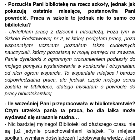
- Porzuciła Pani bibliotekę na rzecz szkoły, jednak jak
pokazują ostatnie miesiące, postanowiła Pani
powrócić. Praca w szkole to jednak nie to samo co
biblioteka?
- Uwielbiam pracę z dziećmi i młodzieżą. Poza tym w
Szkole Podstawowej nr 2, w której podjęłam pracę, poza
wspaniałymi uczniami poznałam także cudownych
nauczycieli, którzy pozostaną w mojej pamięci na zawsze.
Panie dyrektorki z ogromnym zrozumieniem podeszły do
mojego pomysłu wystartowania w konkursie i otrzymałam
od nich ogrom wsparcia. To wspaniałe miejsce i bardzo
odpowiedzialna praca, ale jednak część mojego serca
została w bibliotece, dlatego myślałam o powrocie do
pracy bibliotekarskiej.
- Ile wcześniej Pani przepracowała w bibliotekarstwie?
Czym urzekła panią ta praca, bo dla laika może
wydawać się strasznie nudna…
- Nic bardziej mylnego! Biblioteki od dłuższego czasu nie
są już jedynie przechowalniami książek. To miejsca
spotkań, wymiany doświadczeń i zdobywania wiedzy. Jeśli