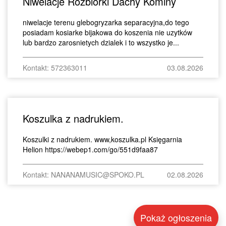
Niwelacje Rozbiórki Dachy Kominy
niwelacje terenu glebogryzarka separacyjna,do tego
posiadam kosiarke bijakowa do koszenia nie uzytków
lub bardzo zarosnietych dzialek i to wszystko je...
Kontakt: 572363011
03.08.2026
Koszulka z nadrukiem.
Koszulki z nadrukiem. www,koszulka.pl Księgarnia
Helion https://webep1.com/go/551d9faa87
Kontakt: NANANAMUSIC@SPOKO.PL
02.08.2026
Pokaż ogłoszenia