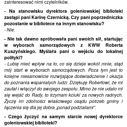
zainteresować nimi czytelników.
- Na stanowisku dyrektora goleniowskiej biblioteki
zastąpi pani Karinę Czernicką. Czy pani poprzedniczka
pozostanie w bibliotece na innym stanowisku?
- Nie.
- Nie tak dawno spróbowała pani swoich sił, startując
w wyborach samorządowych z KWW Roberta
Kuszyńskiego. Myślała pani o wejściu do lokalnej
polityki?
- Lubię mieć wpływ na to, co się dzieje wokół mnie, stąd
mój start w wyborach samorządowych. Poza tym jest to
kolejne niesamowicie rozwijające doświadczenie i okazja
do poznania wspaniałych ludzi. Dziękuję Robertowi, że mi
zaufał i włączył do swojego zespołu. Mimo że nie udało mi
się wejść do Rady, to trzymam kciuki za nowych radnych.
Życzę im zdolności właściwego osądu potrzeb gminy i
łączenia się dla jej dobra „ponad podziałami”.
- Czego życzyć na samym starcie nowej dyrektorce
goleniowskiej biblioteki?