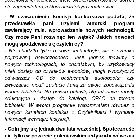
nie zapomniałam, a które chciałabym zrealizować.
- W uzasadnieniu komisja konkursowa podała, że
przedstawiła pani trzyletni autorski program
zawierający m.in. wprowadzenie nowych technologii.
Czy może Pani rozwinąć ten wątek? Jakich nowości
mogą spodziewać się czytelnicy?
- Nie chodziło tylko o nowe technologie, ale o szeroko
pojmowaną nowoczesność. Jeśli jednak mówimy o
nowych technologiach, to chciałabym, by użytkownicy
mieli dostęp do czytników e-booków, mogli wypożyczyć
odtwarzacz CD do posłuchania audiobooka czy
zwyczajnie mogli zapłacić kartą za swoje zobowiązania
wobec biblioteki. Na pewno pojawią się też nowe roboty
edukacyjne i dostęp do katalogu OPAC na terenie
biblioteki. W swoim programie wspomniałam również o
nowych kanałach kontaktu z Czytelnikami i wymiany
informacji wewnątrz instytucji.
- Cofnijmy się jednak dwa lata wcześniej. Społeczność
nie tylko w powiecie goleniowskim usłyszała wówczas