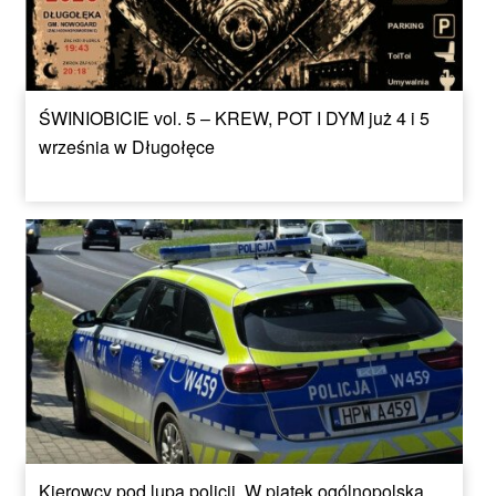
ŚWINIOBICIE vol. 5 – KREW, POT I DYM już 4 i 5
września w Długołęce
Kierowcy pod lupą policji. W piątek ogólnopolska