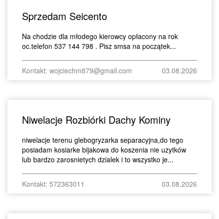
Sprzedam Seicento
Na chodzie dla młodego kierowcy opłacony na rok
oc.telefon 537 144 798 . Pisz smsa na początek...
Kontakt: wojciechm879@gmail.com
03.08.2026
Niwelacje Rozbiórki Dachy Kominy
niwelacje terenu glebogryzarka separacyjna,do tego
posiadam kosiarke bijakowa do koszenia nie uzytków
lub bardzo zarosnietych dzialek i to wszystko je...
Kontakt: 572363011
03.08.2026