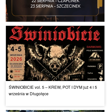
ŚWINIOBICIE vol. 5 – KREW, POT I DYM już 4 i 5
września w Długołęce