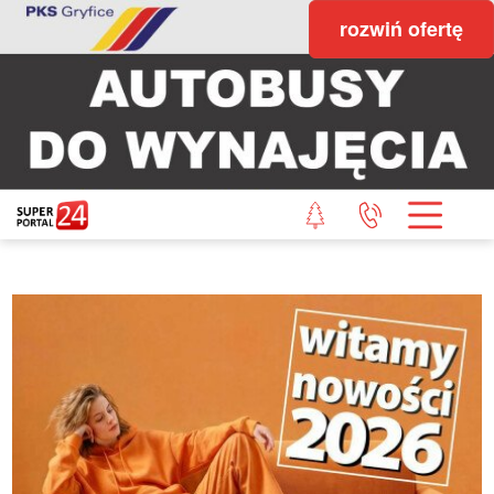
rozwiń ofertę
STRONA GŁÓWNA
POWIAT GRYFICKI
POWIAT ŁOBESKI
POWIAT GOLENIOWSKI
WIADOMOŚCI Z LASU
STUDIO SUPERPORTALU
KONTAKT
REDAKCJA
REGULAMIN