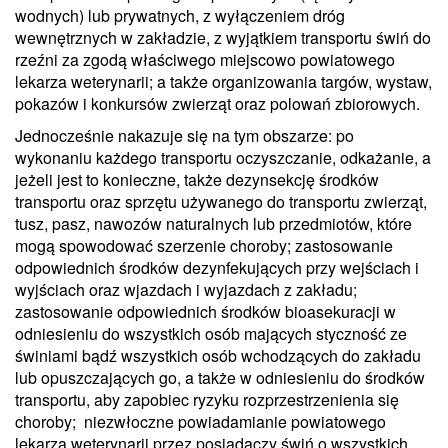
wodnych) lub prywatnych, z wyłączeniem dróg
wewnętrznych w zakładzie, z wyjątkiem transportu świń do
rzeźni za zgodą właściwego miejscowo powiatowego
lekarza weterynarii; a także organizowania targów, wystaw,
pokazów i konkursów zwierząt oraz polowań zbiorowych.
Jednocześnie nakazuje się na tym obszarze: po
wykonaniu każdego transportu oczyszczanie, odkażanie, a
jeżeli jest to konieczne, także dezynsekcję środków
transportu oraz sprzętu używanego do transportu zwierząt,
tusz, pasz, nawozów naturalnych lub przedmiotów, które
mogą spowodować szerzenie choroby; zastosowanie
odpowiednich środków dezynfekujących przy wejściach i
wyjściach oraz wjazdach i wyjazdach z zakładu;
zastosowanie odpowiednich środków bioasekuracji w
odniesieniu do wszystkich osób mających styczność ze
świniami bądź wszystkich osób wchodzących do zakładu
lub opuszczających go, a także w odniesieniu do środków
transportu, aby zapobiec ryzyku rozprzestrzenienia się
choroby; niezwłoczne powiadamianie powiatowego
lekarza weterynarii przez posiadaczy świń o wszystkich