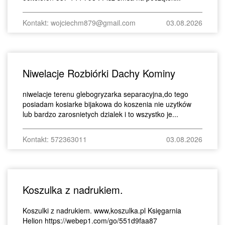
Kontakt: wojciechm879@gmail.com
03.08.2026
Niwelacje Rozbiórki Dachy Kominy
niwelacje terenu glebogryzarka separacyjna,do tego
posiadam kosiarke bijakowa do koszenia nie uzytków
lub bardzo zarosnietych dzialek i to wszystko je...
Kontakt: 572363011
03.08.2026
Koszulka z nadrukiem.
Koszulki z nadrukiem. www,koszulka.pl Księgarnia
Helion https://webep1.com/go/551d9faa87