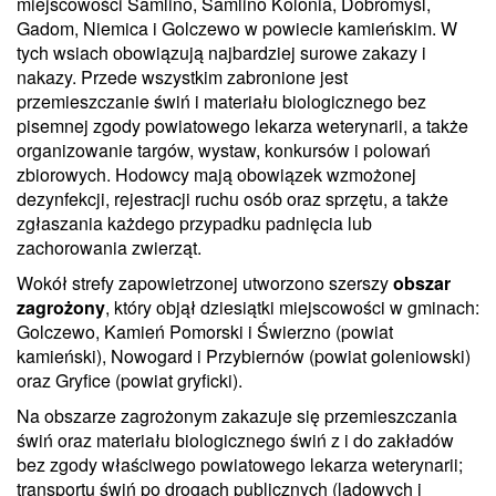
miejscowości Samlino, Samlino Kolonia, Dobromyśl,
Gadom, Niemica i Golczewo w powiecie kamieńskim. W
tych wsiach obowiązują najbardziej surowe zakazy i
nakazy. Przede wszystkim zabronione jest
przemieszczanie świń i materiału biologicznego bez
pisemnej zgody powiatowego lekarza weterynarii, a także
organizowanie targów, wystaw, konkursów i polowań
zbiorowych. Hodowcy mają obowiązek wzmożonej
dezynfekcji, rejestracji ruchu osób oraz sprzętu, a także
zgłaszania każdego przypadku padnięcia lub
zachorowania zwierząt.
Wokół strefy zapowietrzonej utworzono szerszy
obszar
zagrożony
, który objął dziesiątki miejscowości w gminach:
Golczewo, Kamień Pomorski i Świerzno (powiat
kamieński), Nowogard i Przybiernów (powiat goleniowski)
oraz Gryfice (powiat gryficki).
Na obszarze zagrożonym zakazuje się przemieszczania
świń oraz materiału biologicznego świń z i do zakładów
bez zgody właściwego powiatowego lekarza weterynarii;
transportu świń po drogach publicznych (lądowych i