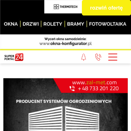
rozwiń ofertę
STRONA GŁÓWNA
POWIAT GRYFICKI
POWIAT ŁOBESKI
POWIAT GOLENIOWSKI
WIADOMOŚCI Z LASU
STUDIO SUPERPORTALU
KONTAKT
REDAKCJA
REGULAMIN