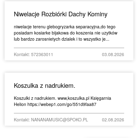
Niwelacje Rozbiórki Dachy Kominy
niwelacje terenu glebogryzarka separacyjna,do tego
posiadam kosiarke bijakowa do koszenia nie uzytków
lub bardzo zarosnietych dzialek i to wszystko je...
Kontakt: 572363011
03.08.2026
Koszulka z nadrukiem.
Koszulki z nadrukiem. www,koszulka.pl Księgarnia
Helion https://webep1.com/go/551d9faa87
Kontakt: NANANAMUSIC@SPOKO.PL
02.08.2026