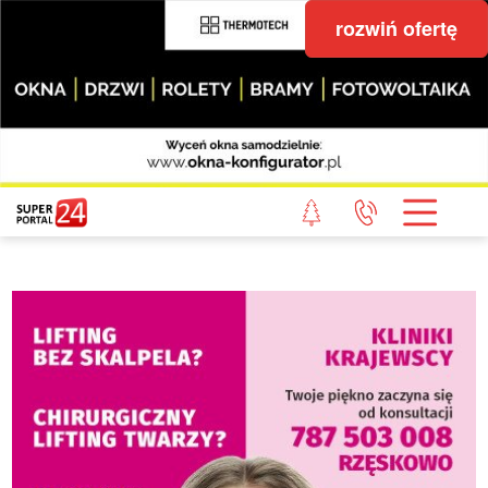
rozwiń ofertę
STRONA GŁÓWNA
POWIAT GRYFICKI
POWIAT ŁOBESKI
POWIAT GOLENIOWSKI
WIADOMOŚCI Z LASU
STUDIO SUPERPORTALU
KONTAKT
REDAKCJA
REGULAMIN