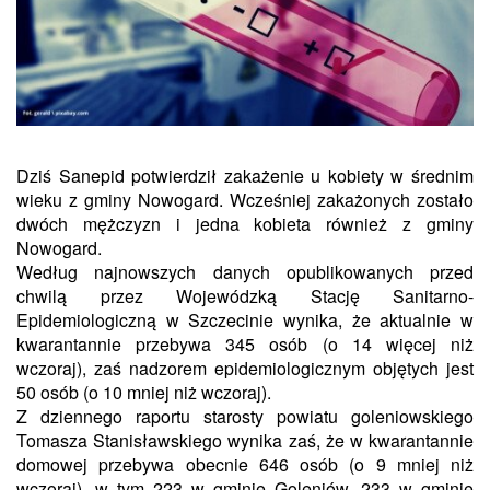
Dziś Sanepid potwierdził zakażenie u kobiety w średnim
wieku z gminy Nowogard. Wcześniej zakażonych zostało
dwóch mężczyzn i jedna kobieta również z gminy
Nowogard.
Według najnowszych danych opublikowanych przed
chwilą przez Wojewódzką Stację Sanitarno-
Epidemiologiczną w Szczecinie wynika, że aktualnie w
kwarantannie przebywa 345 osób (o 14 więcej niż
wczoraj),
zaś
nadzorem epidemiologicznym objętych jest
50 osób (o 10 mniej niż wczoraj).
Z dziennego raportu starosty powiatu goleniowskiego
Tomasza Stanisławskiego wynika zaś, że w kwarantannie
domowej przebywa obecnie 646 osób (o 9 mniej niż
wczoraj), w tym 223 w gminie Goleniów, 233 w gminie