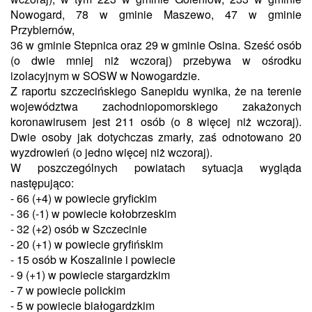
Nowogard, 78 w gminie Maszewo, 47 w gminie
Przybiernów,
36 w gminie Stepnica oraz 29 w gminie Osina. Sześć osób
(o dwie mniej niż wczoraj) przebywa w ośrodku
izolacyjnym w
SOSW
w Nowogardzie.
Z raportu szczecińskiego Sanepidu wynika, że na terenie
województwa zachodniopomorskiego zakażonych
koronawirusem
jest 211 osób (o 8 więcej niż wczoraj).
Dwie osoby jak dotychczas zmarły,
zaś
odnotowano 20
wyzdrowień (o jedno więcej niż wczoraj).
W poszczególnych powiatach sytuacja wygląda
następująco:
- 66 (+4) w powiecie gryfickim
- 36 (-1) w powiecie kołobrzeskim
- 32 (+2) osób w Szczecinie
- 20 (+1) w powiecie gryfińskim
- 15 osób w Koszalinie i powiecie
- 9 (+1) w powiecie stargardzkim
- 7 w powiecie polickim
- 5 w powiecie białogardzkim