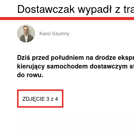
Dostawczak wypadł z tr
Karol Szumny
Dziś przed południem na drodze eksp
kierujący samochodem dostawczym st
do rowu.
ZDJĘCIE 3 z 4