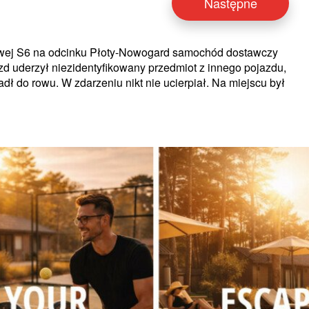
Następne
owej S6 na odcinku Płoty-Nowogard samochód dostawczy
zd uderzył niezidentyfikowany przedmiot z innego pojazdu,
dł do rowu. W zdarzeniu nikt nie ucierpiał. Na miejscu był