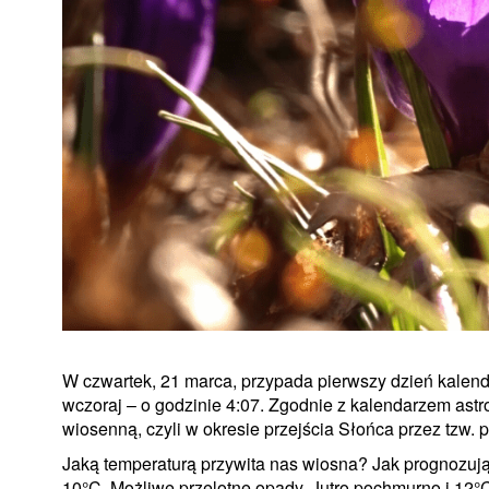
W czwartek, 21 marca, przypada pierwszy dzień kalend
wczoraj – o godzinie 4:07. Zgodnie z kalendarzem as
wiosenną, czyli w okresie przejścia Słońca przez tzw. 
Jaką temperaturą przywita nas wiosna? Jak prognozują
10°C. Możliwe przelotne opady. Jutro pochmurno i 12°