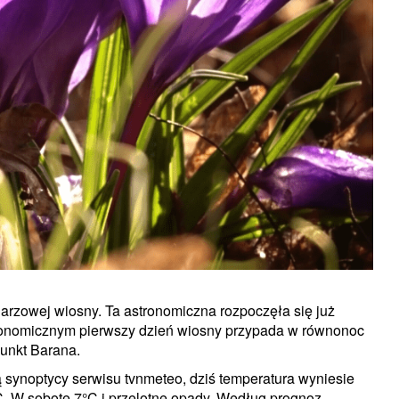
arzowej wiosny. Ta astronomiczna rozpoczęła się już
tronomicznym pierwszy dzień wiosny przypada w równonoc
punkt Barana.
 synoptycy serwisu tvnmeteo, dziś temperatura wyniesie
C. W sobotę 7°C i przelotne opady. Według prognoz,