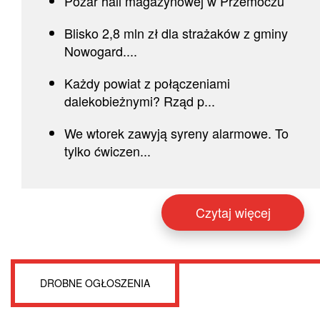
Pożar hali magazynowej w Przemoczu
Blisko 2,8 mln zł dla strażaków z gminy
Nowogard....
Każdy powiat z połączeniami
dalekobieżnymi? Rząd p...
We wtorek zawyją syreny alarmowe. To
tylko ćwiczen...
Czytaj więcej
DROBNE OGŁOSZENIA