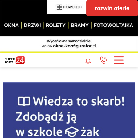
rozwiń ofertę
STRONA GŁÓWNA
POWIAT GRYFICKI
POWIAT ŁOBESKI
POWIAT GOLENIOWSKI
WIADOMOŚCI Z LASU
STUDIO SUPERPORTALU
KONTAKT
REDAKCJA
REGULAMIN