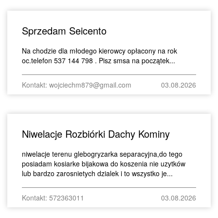
Sprzedam Seicento
Na chodzie dla młodego kierowcy opłacony na rok
oc.telefon 537 144 798 . Pisz smsa na początek...
Kontakt: wojciechm879@gmail.com
03.08.2026
Niwelacje Rozbiórki Dachy Kominy
niwelacje terenu glebogryzarka separacyjna,do tego
posiadam kosiarke bijakowa do koszenia nie uzytków
lub bardzo zarosnietych dzialek i to wszystko je...
Kontakt: 572363011
03.08.2026