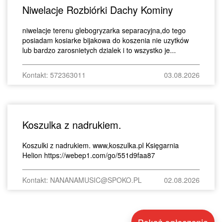
Niwelacje Rozbiórki Dachy Kominy
niwelacje terenu glebogryzarka separacyjna,do tego
posiadam kosiarke bijakowa do koszenia nie uzytków
lub bardzo zarosnietych dzialek i to wszystko je...
Kontakt: 572363011
03.08.2026
Koszulka z nadrukiem.
Koszulki z nadrukiem. www,koszulka.pl Księgarnia
Helion https://webep1.com/go/551d9faa87
Kontakt: NANANAMUSIC@SPOKO.PL
02.08.2026
Pokaż ogłoszenia