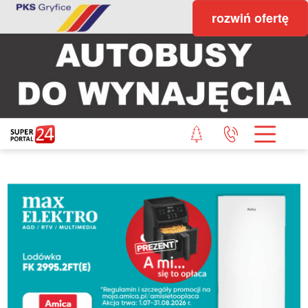
rozwiń ofertę
STRONA GŁÓWNA
POWIAT GRYFICKI
POWIAT ŁOBESKI
POWIAT GOLENIOWSKI
WIADOMOŚCI Z LASU
STUDIO SUPERPORTALU
KONTAKT
REDAKCJA
REGULAMIN