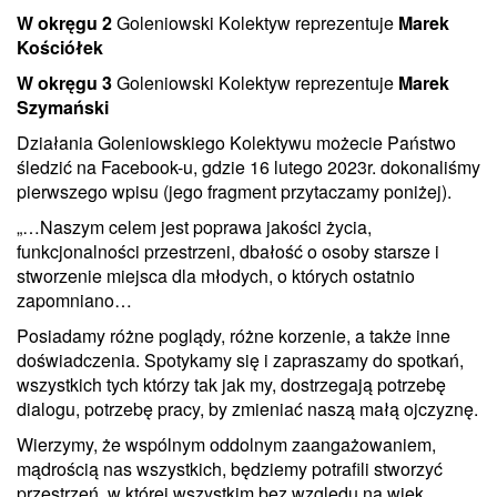
W okręgu 2
Goleniowski Kolektyw reprezentuje
Marek
Kościółek
W okręgu 3
Goleniowski Kolektyw reprezentuje
Marek
Szymański
Działania Goleniowskiego Kolektywu możecie Państwo
śledzić na Facebook-u, gdzie 16 lutego 2023r. dokonaliśmy
pierwszego wpisu (jego fragment przytaczamy poniżej).
„…Naszym celem jest poprawa jakości życia,
funkcjonalności przestrzeni, dbałość o osoby starsze i
stworzenie miejsca dla młodych, o których ostatnio
zapomniano…
Posiadamy różne poglądy, różne korzenie, a także inne
doświadczenia. Spotykamy się i zapraszamy do spotkań,
wszystkich tych którzy tak jak my, dostrzegają potrzebę
dialogu, potrzebę pracy, by zmieniać naszą małą ojczyznę.
Wierzymy, że wspólnym oddolnym zaangażowaniem,
mądrością nas wszystkich, będziemy potrafili stworzyć
przestrzeń, w której wszystkim bez względu na wiek,