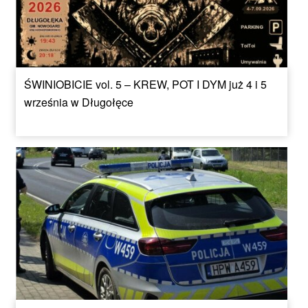
ŚWINIOBICIE vol. 5 – KREW, POT I DYM już 4 i 5
września w Długołęce