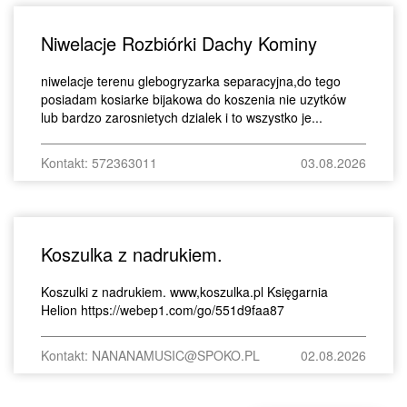
Niwelacje Rozbiórki Dachy Kominy
niwelacje terenu glebogryzarka separacyjna,do tego
posiadam kosiarke bijakowa do koszenia nie uzytków
lub bardzo zarosnietych dzialek i to wszystko je...
Kontakt: 572363011
03.08.2026
Koszulka z nadrukiem.
Koszulki z nadrukiem. www,koszulka.pl Księgarnia
Helion https://webep1.com/go/551d9faa87
Kontakt: NANANAMUSIC@SPOKO.PL
02.08.2026