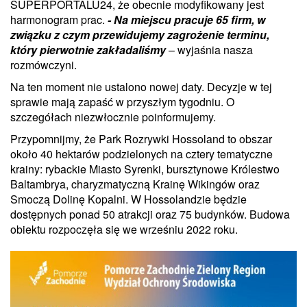
SUPERPORTALU24, że obecnie modyfikowany jest
harmonogram prac.
- Na miejscu pracuje 65 firm, w
związku z czym przewidujemy zagrożenie terminu,
który pierwotnie zakładaliśmy
– wyjaśnia nasza
rozmówczyni.
Na ten moment nie ustalono nowej daty. Decyzje w tej
sprawie mają zapaść w przyszłym tygodniu. O
szczegółach niezwłocznie poinformujemy.
Przypomnijmy, że Park Rozrywki Hossoland to obszar
około 40 hektarów podzielonych na cztery tematyczne
krainy: rybackie Miasto Syrenki, bursztynowe Królestwo
Baltambrya, charyzmatyczną Krainę Wikingów oraz
Smoczą Dolinę Kopalni. W Hossolandzie będzie
dostępnych ponad 50 atrakcji oraz 75 budynków. Budowa
obiektu rozpoczęła się we wrześniu 2022 roku.