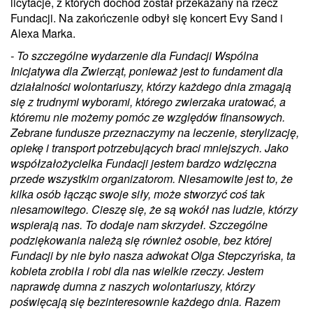
licytacje, z których dochód został przekazany na rzecz
Fundacji. Na zakończenie odbył się koncert Evy Sand i
Alexa Marka.
- To szczególne wydarzenie dla Fundacji Wspólna
Inicjatywa dla Zwierząt, ponieważ jest to fundament dla
działalności wolontariuszy, którzy każdego dnia zmagają
się z trudnymi wyborami, którego zwierzaka uratować, a
któremu nie możemy pomóc ze względów finansowych.
Zebrane fundusze przeznaczymy na leczenie, sterylizację,
opiekę i transport potrzebujących braci mniejszych. Jako
współzałożycielka Fundacji jestem bardzo wdzięczna
przede wszystkim organizatorom. Niesamowite jest to, że
kilka osób łącząc swoje siły, może stworzyć coś tak
niesamowitego. Cieszę się, że są wokół nas ludzie, którzy
wspierają nas. To dodaje nam skrzydeł. Szczególne
podziękowania należą się również osobie, bez której
Fundacji by nie było nasza adwokat Olga Stepczyńska, ta
kobieta zrobiła i robi dla nas wielkie rzeczy. Jestem
naprawdę dumna z naszych wolontariuszy, którzy
poświęcają się bezinteresownie każdego dnia. Razem