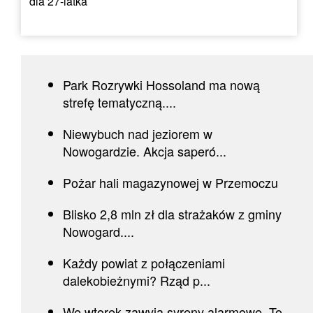
dla 27-latka
Park Rozrywki Hossoland ma nową
strefę tematyczną....
Niewybuch nad jeziorem w
Nowogardzie. Akcja saperó...
Pożar hali magazynowej w Przemoczu
Blisko 2,8 mln zł dla strażaków z gminy
Nowogard....
Każdy powiat z połączeniami
dalekobieżnymi? Rząd p...
We wtorek zawyją syreny alarmowe. To