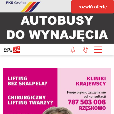
rozwiń ofertę
STRONA GŁÓWNA
POWIAT GRYFICKI
POWIAT ŁOBESKI
POWIAT GOLENIOWSKI
WIADOMOŚCI Z LASU
STUDIO SUPERPORTALU
KONTAKT
REDAKCJA
REGULAMIN