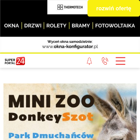
rozwiń ofertę
STRONA GŁÓWNA
POWIAT GRYFICKI
POWIAT ŁOBESKI
POWIAT GOLENIOWSKI
WIADOMOŚCI Z LASU
STUDIO SUPERPORTALU
KONTAKT
REDAKCJA
REGULAMIN