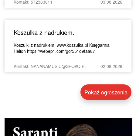
Kontakt: 572363011
03.08.2026
Koszulka z nadrukiem.
Koszulki z nadrukiem. www,koszulka.pl Księgarnia
Helion https://webep1.com/go/551d9faa87
Kontakt: NANANAMUSIC@SPOKO.PL
02.08.2026
Pokaż ogłoszenia