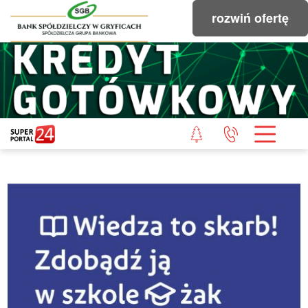
rozwiń ofertę
STRONA GŁÓWNA
POWIAT GRYFICKI
POWIAT ŁOBESKI
POWIAT GOLENIOWSKI
WIADOMOŚCI Z LASU
STUDIO SUPERPORTALU
KONTAKT
REDAKCJA
REGULAMIN