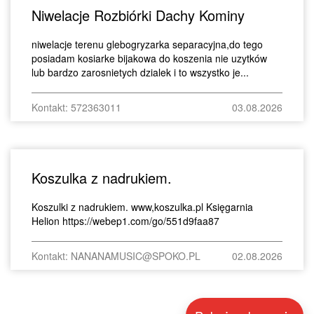
Niwelacje Rozbiórki Dachy Kominy
niwelacje terenu glebogryzarka separacyjna,do tego
posiadam kosiarke bijakowa do koszenia nie uzytków
lub bardzo zarosnietych dzialek i to wszystko je...
Kontakt: 572363011
03.08.2026
Koszulka z nadrukiem.
Koszulki z nadrukiem. www,koszulka.pl Księgarnia
Helion https://webep1.com/go/551d9faa87
Kontakt: NANANAMUSIC@SPOKO.PL
02.08.2026