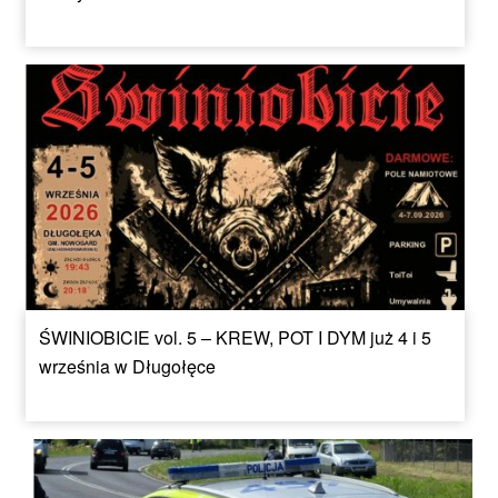
ŚWINIOBICIE vol. 5 – KREW, POT I DYM już 4 i 5
września w Długołęce