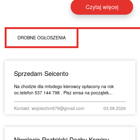
Czytaj więcej
DROBNE OGŁOSZENIA
Sprzedam Seicento
Na chodzie dla młodego kierowcy opłacony na rok
oc.telefon 537 144 798 . Pisz smsa na początek...
Kontakt: wojciechm879@gmail.com
03.08.2026
Niwelacje Rozbiórki Dachy Kominy