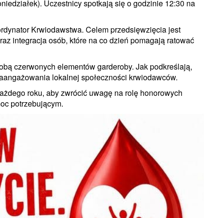
edziałek). Uczestnicy spotkają się o godzinie 12:30 na
ordynator Krwiodawstwa. Celem przedsięwzięcia jest
az integracja osób, które na co dzień pomagają ratować
sobą czerwonych elementów garderoby. Jak podkreślają,
 zaangażowania lokalnej społeczności krwiodawców.
żdego roku, aby zwrócić uwagę na rolę honorowych
oc potrzebującym.