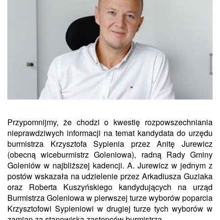
Przypomnijmy, że chodzi o kwestię rozpowszechniania
nieprawdziwych informacji na temat kandydata do urzędu
burmistrza Krzysztofa Sypienia przez Anitę Jurewicz
(obecną wiceburmistrz Goleniowa), radną Rady Gminy
Goleniów w najbliższej kadencji. A. Jurewicz w jednym z
postów wskazała na udzielenie przez Arkadiusza Guziaka
oraz Roberta Kuszyńskiego kandydujących na urząd
Burmistrza Goleniowa w pierwszej turze wyborów poparcia
Krzysztofowi Sypieniowi w drugiej turze tych wyborów w
zamian za stanowiska zastępców burmistrza.