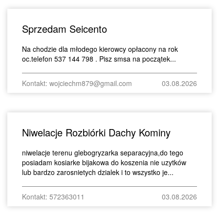
Sprzedam Seicento
Na chodzie dla młodego kierowcy opłacony na rok
oc.telefon 537 144 798 . Pisz smsa na początek...
Kontakt: wojciechm879@gmail.com
03.08.2026
Niwelacje Rozbiórki Dachy Kominy
niwelacje terenu glebogryzarka separacyjna,do tego
posiadam kosiarke bijakowa do koszenia nie uzytków
lub bardzo zarosnietych dzialek i to wszystko je...
Kontakt: 572363011
03.08.2026