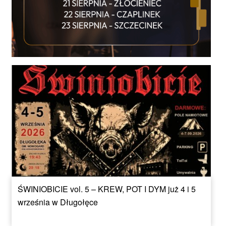
ŚWINIOBICIE vol. 5 – KREW, POT I DYM już 4 i 5
września w Długołęce