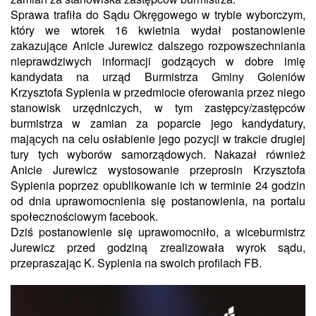
Sprawa trafiła do Sądu Okręgowego w trybie wyborczym,
który we wtorek 16 kwietnia wydał postanowienie
zakazujące Anicie Jurewicz dalszego rozpowszechniania
nieprawdziwych informacji godzących w dobre imię
kandydata na urząd Burmistrza Gminy Goleniów
Krzysztofa Sypienia w przedmiocie oferowania przez niego
stanowisk urzędniczych, w tym zastępcy/zastępców
burmistrza w zamian za poparcie jego kandydatury,
mających na celu osłabienie jego pozycji w trakcie drugiej
tury tych wyborów samorządowych. Nakazał również
Anicie Jurewicz wystosowanie przeprosin Krzysztofa
Sypienia poprzez opublikowanie ich w terminie 24 godzin
od dnia uprawomocnienia się postanowienia, na portalu
społecznościowym facebook.
Dziś postanowienie się uprawomocniło, a wiceburmistrz
Jurewicz przed godziną zrealizowała wyrok sądu,
przepraszając K. Sypienia na swoich profilach FB.