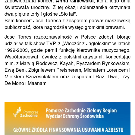
zapowiedziała koncert
Anna Giniewska
, która tego dnia
świętowała urodziny. Z tej okazji solenizantka otrzymała
dwa piękne torty i głośne „Sto lat”.
Sam koncert Jose Torresa z zespołem porwał maszewską
publiczność, która nagrodziła występ gromkimi brawami.
Jose Torres rozpoznawalność w Polsce zdobył, biorąc
udział w talk-show TVP 2 „Wieczór z Jagielskim” w latach
1999-2003, gdzie pełnił funkcję kierownika muzycznego.
Współpracował również z polskimi artystami, koncertując
m.in. z Marylą Rodowicz, Kayah, Ryszardem Rynkowskim,
Ewą Bem, Zbigniewem Preisnerem, Michałem Lorencem i
Mietkiem Szcześniakiem oraz zespołami Raz, Dwa, Trzy,
De Mono i Maanam.