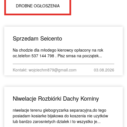
DROBNE OGŁOSZENIA
Sprzedam Seicento
Na chodzie dla młodego kierowcy opłacony na rok
oc.telefon 537 144 798 . Pisz smsa na początek...
Kontakt: wojciechm879@gmail.com
03.08.2026
Niwelacje Rozbiórki Dachy Kominy
niwelacje terenu glebogryzarka separacyjna,do tego
posiadam kosiarke bijakowa do koszenia nie uzytków
lub bardzo zarosnietych dzialek i to wszystko je...