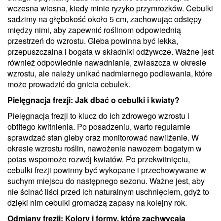
wczesna wiosna, kiedy minie ryzyko przymrozków. Cebulki
sadzimy na głębokość około 5 cm, zachowując odstępy
między nimi, aby zapewnić roślinom odpowiednią
przestrzeń do wzrostu. Gleba powinna być lekka,
przepuszczalna i bogata w składniki odżywcze. Ważne jest
również odpowiednie nawadnianie, zwłaszcza w okresie
wzrostu, ale należy unikać nadmiernego podlewania, które
może prowadzić do gnicia cebulek.
Pielęgnacja frezji: Jak dbać o cebulki i kwiaty?
Pielęgnacja frezji to klucz do ich zdrowego wzrostu i
obfitego kwitnienia. Po posadzeniu, warto regularnie
sprawdzać stan gleby oraz monitorować nawilżenie. W
okresie wzrostu roślin, nawożenie nawozem bogatym w
potas wspomoże rozwój kwiatów. Po przekwitnięciu,
cebulki frezji powinny być wykopane i przechowywane w
suchym miejscu do następnego sezonu. Ważne jest, aby
nie ścinać liści przed ich naturalnym uschnięciem, gdyż to
dzięki nim cebulki gromadzą zapasy na kolejny rok.
Odmiany frezji: Kolory i formy, które zachwycają