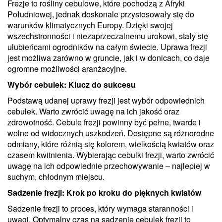
Frezje to rośliny cebulowe, które pochodzą z Afryki
Południowej, jednak doskonale przystosowały się do
warunków klimatycznych Europy. Dzięki swojej
wszechstronności i niezaprzeczalnemu urokowi, stały się
ulubieńcami ogrodników na całym świecie. Uprawa frezji
jest możliwa zarówno w gruncie, jak i w donicach, co daje
ogromne możliwości aranżacyjne.
Wybór cebulek: Klucz do sukcesu
Podstawą udanej uprawy frezji jest wybór odpowiednich
cebulek. Warto zwrócić uwagę na ich jakość oraz
zdrowotność. Cebule frezji powinny być pełne, twarde i
wolne od widocznych uszkodzeń. Dostępne są różnorodne
odmiany, które różnią się kolorem, wielkością kwiatów oraz
czasem kwitnienia. Wybierając cebulki frezji, warto zwrócić
uwagę na ich odpowiednie przechowywanie – najlepiej w
suchym, chłodnym miejscu.
Sadzenie frezji: Krok po kroku do pięknych kwiatów
Sadzenie frezji to proces, który wymaga staranności i
uwagi. Optymalny czas na sadzenie cebulek frezji to