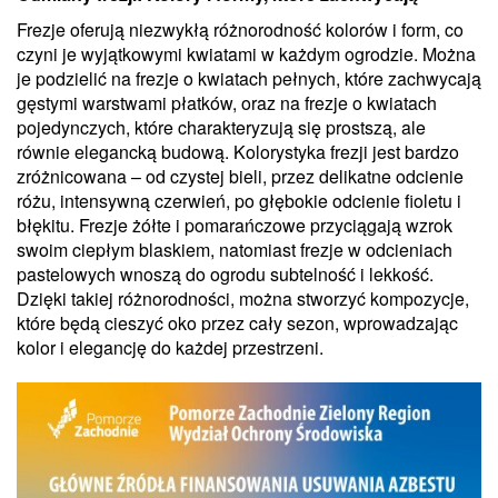
Frezje oferują niezwykłą różnorodność kolorów i form, co
czyni je wyjątkowymi kwiatami w każdym ogrodzie. Można
je podzielić na frezje o kwiatach pełnych, które zachwycają
gęstymi warstwami płatków, oraz na frezje o kwiatach
pojedynczych, które charakteryzują się prostszą, ale
równie elegancką budową. Kolorystyka frezji jest bardzo
zróżnicowana – od czystej bieli, przez delikatne odcienie
różu, intensywną czerwień, po głębokie odcienie fioletu i
błękitu. Frezje żółte i pomarańczowe przyciągają wzrok
swoim ciepłym blaskiem, natomiast frezje w odcieniach
pastelowych wnoszą do ogrodu subtelność i lekkość.
Dzięki takiej różnorodności, można stworzyć kompozycje,
które będą cieszyć oko przez cały sezon, wprowadzając
kolor i elegancję do każdej przestrzeni.