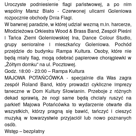
Uroczyste podniesienie flagi państwowej, a po nim
wspólny Marsz Biało - Czerwonej ulicami Goleniowa
rozpocznie obchody Dnia Flagi.
W barwnej paradzie, w której udział wezmą m.in. harcerze,
Młodzieżowa Orkiestra Wood & Brass Band, Zespół Pieśni
i Tańca Ziemi Goleniowskiej Ina, Dance Colour Studio,
grupy senioralne i mieszkańcy Goleniowa. Pochód
przejdzie do budynku Rampa Kultura. Osoby, które nie
będą miały flag, mogą odebrać papierowe chorągiewki w
„Żółtym domku” na ul. Pocztowej.
Godz. 18:00 - 23:00 – Rampa Kultura
MAJOWA POTAŃCÓWKA - specjalnie dla Was zagra
zespół Roland Band, który prowadzi cykliczne imprezy
taneczne w Dom Kultury Słowianin. Przeboje z różnych
dekad sprawią, że nogi same będą chciały ruszyć na
parkiet! Majowa Potańcówka to wydarzenie otwarte dla
wszystkich, którzy pragną się bawić, tańczyć i cieszyć
muzyką w towarzystwie przyjaciół lub nowo poznanych
osób.
Wstęp – bezpłatny