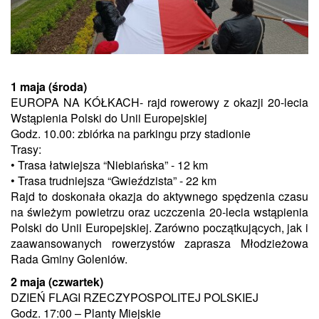
1 maja (środa)
EUROPA NA KÓŁKACH- rajd rowerowy z okazji 20-lecia
Wstąpienia Polski do Unii Europejskiej
Godz. 10.00: zbiórka na parkingu przy stadionie
Trasy:
• Trasa łatwiejsza “Niebiańska” - 12 km
• Trasa trudniejsza “Gwieździsta” - 22 km
Rajd to doskonała okazja do aktywnego spędzenia czasu
na świeżym powietrzu oraz uczczenia 20-lecia wstąpienia
Polski do Unii Europejskiej. Zarówno początkujących, jak i
zaawansowanych rowerzystów zaprasza Młodzieżowa
Rada Gminy Goleniów.
2 maja (czwartek)
DZIEŃ FLAGI RZECZYPOSPOLITEJ POLSKIEJ
Godz. 17:00 – Planty Miejskie