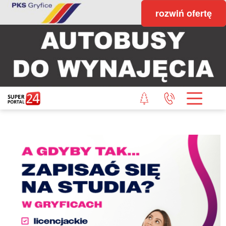
rozwiń ofertę
STRONA GŁÓWNA
POWIAT GRYFICKI
POWIAT ŁOBESKI
POWIAT GOLENIOWSKI
WIADOMOŚCI Z LASU
STUDIO SUPERPORTALU
KONTAKT
REDAKCJA
REGULAMIN