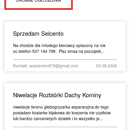
Sprzedam Seicento
Na chodzie dla młodego kierowcy opłacony na rok
oc.telefon 537 144 798 . Pisz smsa na początek...
Kontakt: wojciechm879@gmail.com
03.08.2026
Niwelacje Rozbiórki Dachy Kominy
niwelacje terenu glebogryzarka separacyjna,do tego
posiadam kosiarke bijakowa do koszenia nie uzytków
lub bardzo zarosnietych dzialek i to wszystko je...