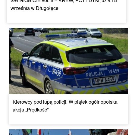
ŚWINIOBICIE vol. 5 – KREW, POT I DYM już 4 i 5
września w Długołęce
Kierowcy pod lupą policji. W piątek ogólnopolska
akcja „Prędkość”