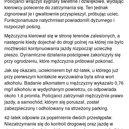
Policjanci włączyli sygnały świetlne i dźwiękowe, wydając
kierowcy polecenie do zatrzymania się. Ten jednak
zignorował je i gwałtownie przyspieszył, próbując uciec.
Funkcjonariusze natychmiast powiadomili dyżurnego i
rozpoczęli pościg.
Mężczyzna kierował się w stronę terenów zalesionych, a
następnie kiedy dojechał do drogi polnej na której nie było
możliwości kontynuowania jazdy rozpoczął ucieczkę
pieszo. Dynamiczne działania pościgowe zakończyły się
przy ogrodzeniu, które mężczyzna próbował pokonać.
Jak się okazało, uciekinierem był 42-latek, u którego już
przy pierwszym kontakcie wyczuwalna była silna woń
alkoholu. Badanie alkomatem u mężczyzny wykazało 0,76
mg/l alkoholu w wydychanym powietrzu, co odpowiada
około 1,6 promila. Policjanci zatrzymali mężczyźnie prawo
jazdy, a samochód, którym się poruszał, został
zabezpieczony i odholowany na strzeżony parking.
42-latek odpowie za popełnienie dwóch przestępstw.
Niezatrzymanie się do kontroli drogowej oraz jazdę w