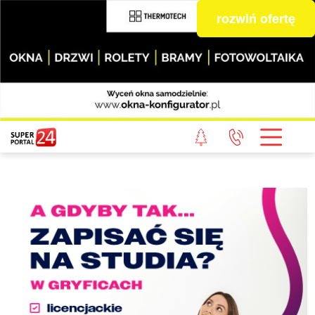
rozwiń ofertę
STRONA GŁÓWNA
POWIAT GRYFICKI
POWIAT ŁOBESKI
POWIAT GOLENIOWSKI
WIADOMOŚCI Z LASU
STUDIO SUPERPORTALU
KONTAKT
REDAKCJA
REGULAMIN