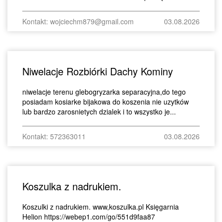
Kontakt: wojciechm879@gmail.com
03.08.2026
Niwelacje Rozbiórki Dachy Kominy
niwelacje terenu glebogryzarka separacyjna,do tego
posiadam kosiarke bijakowa do koszenia nie uzytków
lub bardzo zarosnietych dzialek i to wszystko je...
Kontakt: 572363011
03.08.2026
Koszulka z nadrukiem.
Koszulki z nadrukiem. www,koszulka.pl Księgarnia
Helion https://webep1.com/go/551d9faa87