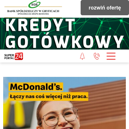
rozwiń ofertę
STRONA GŁÓWNA
POWIAT GRYFICKI
POWIAT ŁOBESKI
POWIAT GOLENIOWSKI
WIADOMOŚCI Z LASU
STUDIO SUPERPORTALU
KONTAKT
REDAKCJA
REGULAMIN