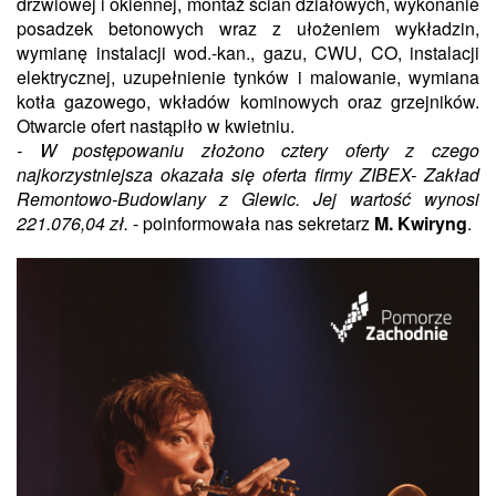
drzwiowej i okiennej, montaż ścian działowych, wykonanie
posadzek betonowych wraz z ułożeniem wykładzin,
wymianę instalacji wod.-kan., gazu, CWU, CO, instalacji
elektrycznej, uzupełnienie tynków i malowanie, wymiana
kotła gazowego, wkładów kominowych oraz grzejników.
Otwarcie ofert nastąpiło w kwietniu.
- W postępowaniu złożono cztery oferty z czego
najkorzystniejsza okazała się oferta firmy ZIBEX- Zakład
Remontowo-Budowlany z Glewic. Jej wartość wynosi
221.076,04 zł.
- poinformowała nas sekretarz
M. Kwiryng
.