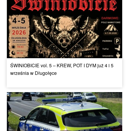
ŚWINIOBICIE vol. 5 – KREW, POT I DYM już 4 i 5
września w Długołęce