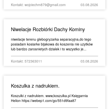
Kontakt: wojciechm879@gmail.com
03.08.2026
Niwelacje Rozbiórki Dachy Kominy
niwelacje terenu glebogryzarka separacyjna,do tego
posiadam kosiarke bijakowa do koszenia nie uzytków
lub bardzo zarosnietych dzialek i to wszystko je...
Kontakt: 572363011
03.08.2026
Koszulka z nadrukiem.
Koszulki z nadrukiem. www,koszulka.pl Księgarnia
Helion https://webep1.com/go/551d9faa87