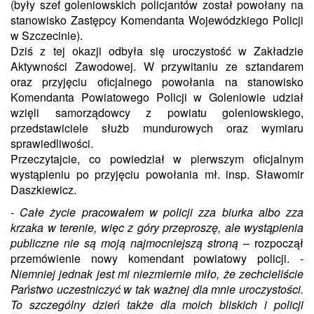
(były szef goleniowskich policjantów został powołany na
stanowisko Zastępcy Komendanta Wojewódzkiego Policji
w Szczecinie).
Dziś z tej okazji odbyła się uroczystość w Zakładzie
Aktywności Zawodowej. W przywitaniu ze sztandarem
oraz przyjęciu oficjalnego powołania na stanowisko
Komendanta Powiatowego Policji w Goleniowie udział
wzięli samorządowcy z powiatu goleniowskiego,
przedstawiciele służb mundurowych oraz wymiaru
sprawiedliwości.
Przeczytajcie, co powiedział w pierwszym oficjalnym
wystąpieniu po przyjęciu powołania mł. insp. Sławomir
Daszkiewicz.
- Całe życie pracowałem w policji zza biurka albo zza
krzaka w terenie, więc z góry przeproszę, ale wystąpienia
publiczne nie są moją najmocniejszą stroną
– rozpoczął
przemówienie nowy komendant powiatowy policji.
-
Niemniej jednak jest mi niezmiernie miło, że zechcieliście
Państwo uczestniczyć w tak ważnej dla mnie uroczystości.
To szczególny dzień także dla moich bliskich i policji