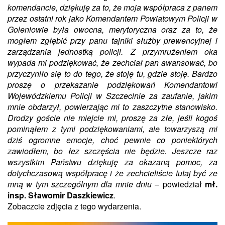
komendancie, dziękuję za to, że moja współpraca z panem
przez ostatni rok jako Komendantem Powiatowym Policji w
Goleniowie była owocna, merytoryczna oraz za to, że
mogłem zgłębić przy panu tajniki służby prewencyjnej i
zarządzania jednostką policji. Z przymrużeniem oka
wypada mi podziękować, że zechciał pan awansować, bo
przyczyniło się to do tego, że stoję tu, gdzie stoję. Bardzo
proszę o przekazanie podziękowań Komendantowi
Wojewódzkiemu Policji w Szczecinie za zaufanie, jakim
mnie obdarzył, powierzając mi to zaszczytne stanowisko.
Drodzy goście nie miejcie mi, proszę za złe, jeśli kogoś
pominąłem z tymi podziękowaniami, ale towarzyszą mi
dziś ogromne emocje, choć pewnie co poniektórych
zawiodłem, bo łez szczęścia nie będzie. Jeszcze raz
wszystkim Państwu dziękuję za okazaną pomoc, za
dotychczasową współpracę i że zechcieliście tutaj być ze
mną w tym szczególnym dla mnie dniu
– powiedział
mł.
insp. Sławomir Daszkiewicz
.
Zobaczcie zdjęcia z tego wydarzenia.