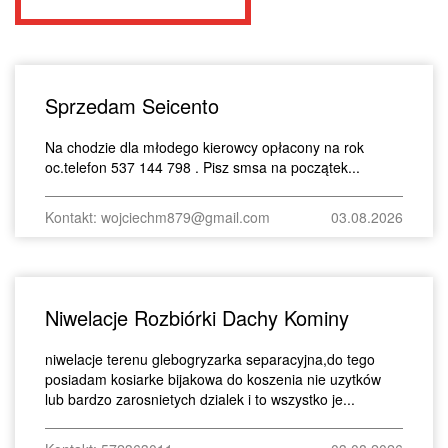
Sprzedam Seicento
Na chodzie dla młodego kierowcy opłacony na rok
oc.telefon 537 144 798 . Pisz smsa na początek...
Kontakt: wojciechm879@gmail.com
03.08.2026
Niwelacje Rozbiórki Dachy Kominy
niwelacje terenu glebogryzarka separacyjna,do tego
posiadam kosiarke bijakowa do koszenia nie uzytków
lub bardzo zarosnietych dzialek i to wszystko je...