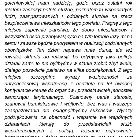
goleniowskiej mam nadzieję, gdzie przez ostatni rok
miałem zaszczyt pełnić służbę, poznałem tu wspaniałych
ludzi, zaangażowanych i oddanych służbie na rzecz
bezpieczeństwa mieszkańców tego powiatu. Pragnę z tego
miejsca zapewnić państwa, że dobro mieszkańców i
wszystkich osób przebywających na tym terenie leży mi na
sercu i zawsze będzie priorytetem w realizacji codziennych
obowiązków. Ten dzień napawa mnie dumą, ale też
również skłania do refleksji, bo gdybyśmy jako policja
działali sami, to nie bylibyśmy w stanie zrobić zbyt wiele,
dlatego pozwólcie państwo na kilka podziękowań. Z tego
miejsca szczególne wyrazy wdzięczności za
dotychczasową współpracę z nadzieją na jej owocną
kontynuację kieruję do organów i przedstawicieli jednostek
samorządu terytorialnego. Szanowny panie starosto,
szanowni burmistrzowie i wójtowie, bez was i waszego
zaangażowania nie osiągnęlibyśmy sukcesów. Wyrazy
podziękowania za obecność i wsparcie we wspólnych
działaniach kieruję do przedstawicieli służb
współpracujących z policją. Tożsame pojmowanie