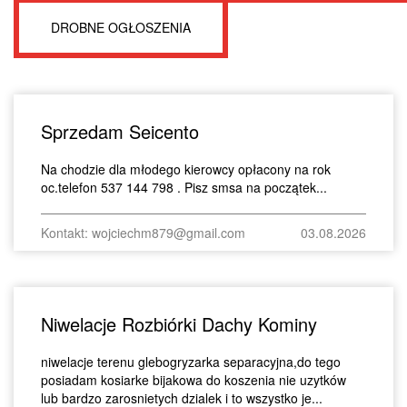
DROBNE OGŁOSZENIA
Sprzedam Seicento
Na chodzie dla młodego kierowcy opłacony na rok
oc.telefon 537 144 798 . Pisz smsa na początek...
Kontakt: wojciechm879@gmail.com
03.08.2026
Niwelacje Rozbiórki Dachy Kominy
niwelacje terenu glebogryzarka separacyjna,do tego
posiadam kosiarke bijakowa do koszenia nie uzytków
lub bardzo zarosnietych dzialek i to wszystko je...