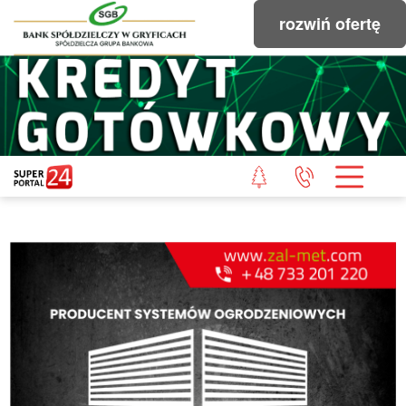
rozwiń ofertę
STRONA GŁÓWNA
POWIAT GRYFICKI
POWIAT ŁOBESKI
POWIAT GOLENIOWSKI
WIADOMOŚCI Z LASU
STUDIO SUPERPORTALU
KONTAKT
REDAKCJA
REGULAMIN