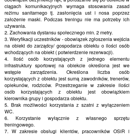
ciągach komunikacyjnych wymaga stosowania zasad
reżimu sanitarnego tj. zasłonięcia ust i nosa poprzez
założenie maski. Podczas treningu nie ma potrzeby ich
używania.
2. Zachowania dystansu społecznego min. 2 metry.
3. Weryfikacji uczestników - obowiązek zgłoszenia wejścia
na obiekt do zarządcy/ gospodarza obiektu o ilości osób
wchodzących na obiekt ( potwierdzenie rezerwacji).
4. Ilość osób korzystających z jednego elementu
infrastruktury sportowej na obiekcie określona jest we
wstępie zarządzenia. Określona liczba osób
korzystających z obiektu jest sumą zawodników, trenerów,
opiekunów, rodziców. Przestrzeganie w zakresie ilości
osób korzystających z obiektu jest obowiązkiem
kierownika grupy i gospodarza obiektu.
5. Brak możliwości korzystania z szatni z wyłączeniem
WC.
6. Korzystanie wyłącznie z własnego sprzętu
treningowego.
7. W zakresie obsługi klientów, pracowników OSiR i