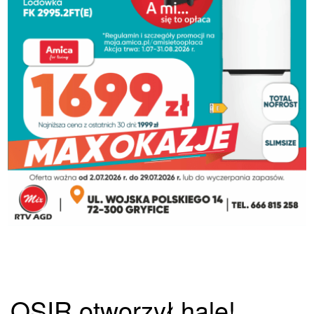
OSIR otworzył hale!