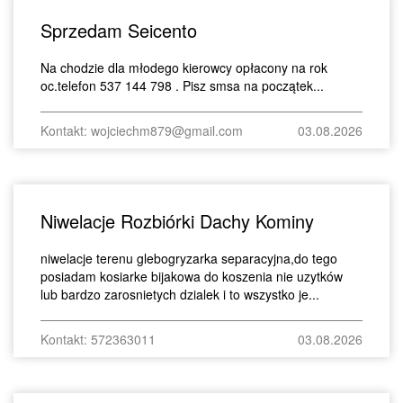
Sprzedam Seicento
Na chodzie dla młodego kierowcy opłacony na rok
oc.telefon 537 144 798 . Pisz smsa na początek...
Kontakt: wojciechm879@gmail.com
03.08.2026
Niwelacje Rozbiórki Dachy Kominy
niwelacje terenu glebogryzarka separacyjna,do tego
posiadam kosiarke bijakowa do koszenia nie uzytków
lub bardzo zarosnietych dzialek i to wszystko je...
Kontakt: 572363011
03.08.2026