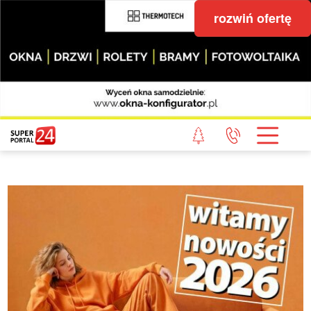
rozwiń ofertę
STRONA GŁÓWNA
POWIAT GRYFICKI
POWIAT ŁOBESKI
POWIAT GOLENIOWSKI
WIADOMOŚCI Z LASU
STUDIO SUPERPORTALU
KONTAKT
REDAKCJA
REGULAMIN