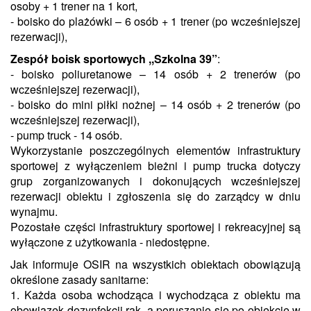
osoby + 1 trener na 1 kort,
- boisko do plażówki – 6 osób + 1 trener (po wcześniejszej
rezerwacji),
Zespół boisk sportowych ,,Szkolna 39”
:
- boisko poliuretanowe – 14 osób + 2 trenerów (po
wcześniejszej rezerwacji),
- boisko do mini piłki nożnej – 14 osób + 2 trenerów (po
wcześniejszej rezerwacji),
- pump truck - 14 osób.
Wykorzystanie poszczególnych elementów infrastruktury
sportowej z wyłączeniem bieżni i pump trucka dotyczy
grup zorganizowanych i dokonujących wcześniejszej
rezerwacji obiektu i zgłoszenia się do zarządcy w dniu
wynajmu.
Pozostałe części infrastruktury sportowej i rekreacyjnej są
wyłączone z użytkowania - niedostępne.
Jak informuje OSIR na wszystkich obiektach obowiązują
określone zasady sanitarne:
1. Każda osoba wchodząca i wychodząca z obiektu ma
obowiązek dezynfekcji rąk, a poruszanie się po obiekcie w