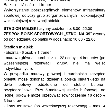
Balkon – 12 osób + 1 trener
Wykorzystanie poszczególnych elementów infrastruktury
sportowej dotyczy grup zorganizowanych i dokonujących
wcześniejszej rezerwacji obiektu.
STADION MIEJSKI
czynny codziennie: 8.00 -22.00
ZESPÓŁ BOISK SPORTOWYCH ,,SZKOLNA 39”
czynny
od poniedziałku do piątku w godzinach: 10.00 - 22.00
Stadion miejski:
- bieżnia - 6 osób + 1 trener,
- murawa główna i euroboisko – 22 osoby + 4 trenerów. (po
wcześniejszej rezerwacji grupy, nie ma wejść
indywidualnych).
W przypadku murawy głównej i euroboiska zarządca
obiektu może dokonać dzielenia boiska piłkarskiego na
dwie połowy oddzielone od siebie buforem
bezpieczeństwa. Przy 5-metrowej strefie buforowej, na
jednej połowie może przebywać równocześnie 16 osób +
3 trenerów.
- korty tenisowe (po wcześniejszej rezerwacji) – max. 4