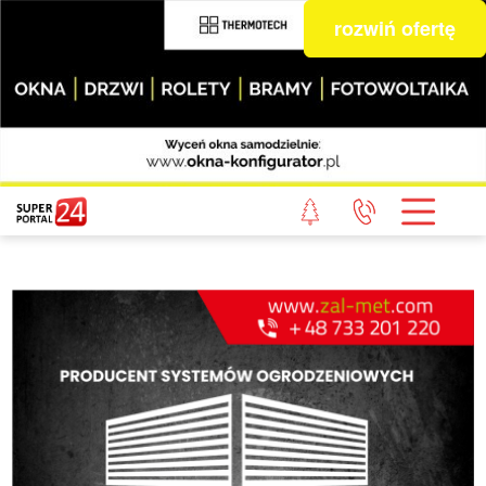
rozwiń ofertę
STRONA GŁÓWNA
POWIAT GRYFICKI
POWIAT ŁOBESKI
POWIAT GOLENIOWSKI
WIADOMOŚCI Z LASU
STUDIO SUPERPORTALU
KONTAKT
REDAKCJA
REGULAMIN