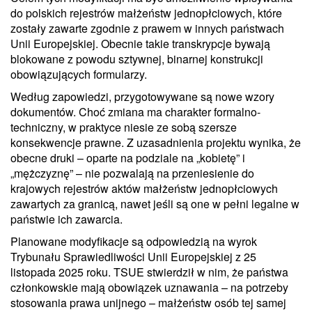
do polskich rejestrów małżeństw jednopłciowych, które
zostały zawarte zgodnie z prawem w innych państwach
Unii Europejskiej. Obecnie takie transkrypcje bywają
blokowane z powodu sztywnej, binarnej konstrukcji
obowiązujących formularzy.
Według zapowiedzi, przygotowywane są nowe wzory
dokumentów. Choć zmiana ma charakter formalno-
techniczny, w praktyce niesie ze sobą szersze
konsekwencje prawne. Z uzasadnienia projektu wynika, że
obecne druki – oparte na podziale na „kobietę” i
„mężczyznę” – nie pozwalają na przeniesienie do
krajowych rejestrów aktów małżeństw jednopłciowych
zawartych za granicą, nawet jeśli są one w pełni legalne w
państwie ich zawarcia.
Planowane modyfikacje są odpowiedzią na wyrok
Trybunału Sprawiedliwości Unii Europejskiej z 25
listopada 2025 roku. TSUE stwierdził w nim, że państwa
członkowskie mają obowiązek uznawania – na potrzeby
stosowania prawa unijnego – małżeństw osób tej samej