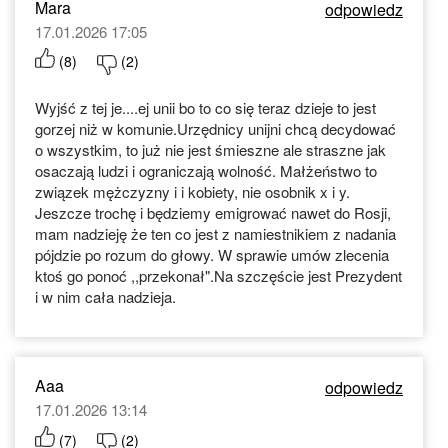
Mara
odpowiedz
17.01.2026 17:05
(
8
)
(
2
)
Wyjść z tej je....ej unii bo to co się teraz dzieje to jest
gorzej niż w komunie.Urzędnicy unijni chcą decydować
o wszystkim, to już nie jest śmieszne ale straszne jak
osaczają ludzi i ograniczają wolność. Małżeństwo to
związek mężczyzny i i kobiety, nie osobnik x i y.
Jeszcze trochę i będziemy emigrować nawet do Rosji,
mam nadzieję że ten co jest z namiestnikiem z nadania
pójdzie po rozum do głowy. W sprawie umów zlecenia
ktoś go ponoć ,,przekonał".Na szczęście jest Prezydent
i w nim cała nadzieja.
Aaa
odpowiedz
17.01.2026 13:14
(
7
)
(
2
)