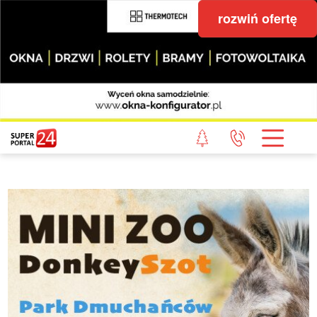
rozwiń ofertę
STRONA GŁÓWNA
POWIAT GRYFICKI
POWIAT ŁOBESKI
POWIAT GOLENIOWSKI
WIADOMOŚCI Z LASU
STUDIO SUPERPORTALU
KONTAKT
REDAKCJA
REGULAMIN