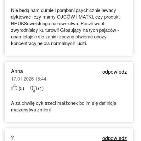
Nie będą nam durnie i porąbani psychicznie lewacy
dyktować -czy mamy OJCÓW I MATKI, czy produkt
BRUKScwelskiego nazewnictwa. Paszli wont
zwyrodnialcy kulturowi! Głosujący na tych pajaców -
opamiętajcie się zanim zaczną otwierać obozy
koncentracyjne dla normalnych ludzi.
Anna
odpowiedz
17.01.2026 15:44
(
5
)
(
1
)
A za chwilę cyk trzeci małżonek bo im się definicja
malzenstwa zmieni
?
odpowiedz