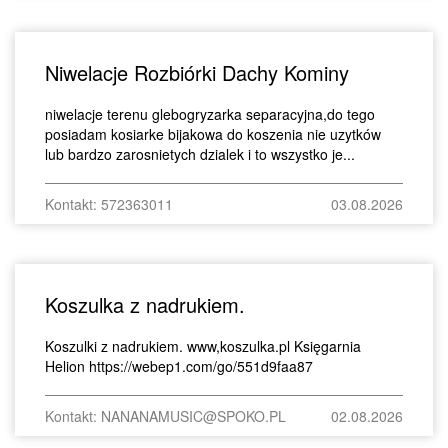
Niwelacje Rozbiórki Dachy Kominy
niwelacje terenu glebogryzarka separacyjna,do tego
posiadam kosiarke bijakowa do koszenia nie uzytków
lub bardzo zarosnietych dzialek i to wszystko je...
Kontakt: 572363011
03.08.2026
Koszulka z nadrukiem.
Koszulki z nadrukiem. www,koszulka.pl Księgarnia
Helion https://webep1.com/go/551d9faa87
Kontakt: NANANAMUSIC@SPOKO.PL
02.08.2026