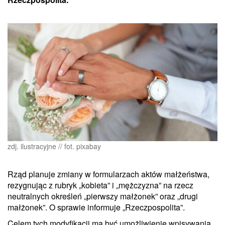
zdj. ilustracyjne // fot. pixabay
Rząd planuje zmiany w formularzach aktów małżeństwa,
rezygnując z rubryk „kobieta” i „mężczyzna” na rzecz
neutralnych określeń „pierwszy małżonek” oraz „drugi
małżonek”. O sprawie informuje „Rzeczpospolita”.
Celem tych modyfikacji ma być umożliwienie wpisywania