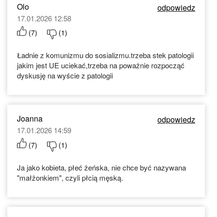
Olo
odpowiedz
17.01.2026 12:58
(
7
)
(
1
)
Ładnie z komunizmu do sosializmu.trzeba stek patologii
jakim jest UE uciekać,trzeba na poważnie rozpocząć
dyskusję na wyście z patologii
Joanna
odpowiedz
17.01.2026 14:59
(
7
)
(
1
)
Ja jako kobieta, płeć żeńska, nie chce być nazywana
"małżonkiem", czyli płcią męską.