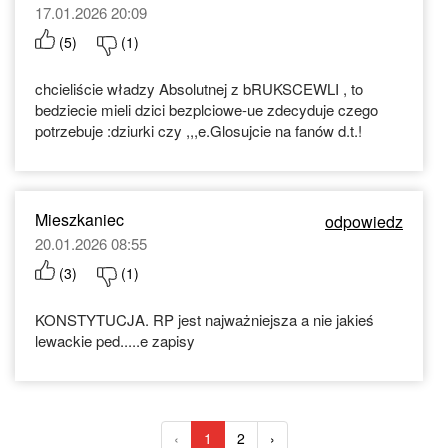
17.01.2026 20:09
(
5
)
(
1
)
chcieliście władzy Absolutnej z bRUKSCEWLI , to
bedziecie mieli dzici bezplciowe-ue zdecyduje czego
potrzebuje :dziurki czy ,,,e.Glosujcie na fanów d.t.!
Mieszkaniec
odpowiedz
20.01.2026 08:55
(
3
)
(
1
)
KONSTYTUCJA. RP jest najważniejsza a nie jakieś
lewackie ped.....e zapisy
‹
1
2
›