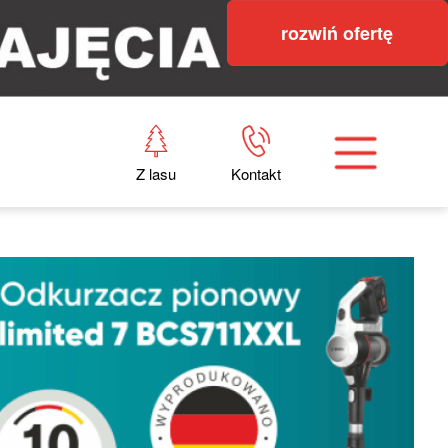
rozwiń ofertę
Z lasu
Kontakt