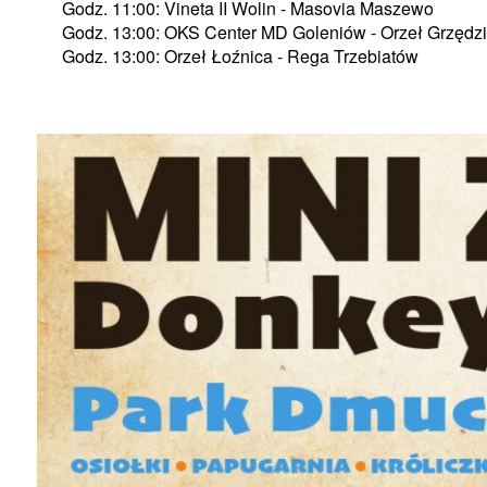
Godz. 11:00: Vineta II Wolin - Masovia Maszewo
Godz. 13:00: OKS Center MD Goleniów - Orzeł Grzędz
Godz. 13:00: Orzeł Łoźnica - Rega Trzebiatów