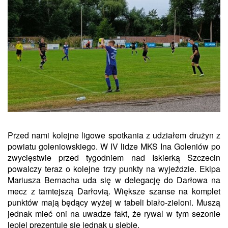
Przed nami kolejne ligowe spotkania z udziałem drużyn z
powiatu goleniowskiego. W IV lidze MKS Ina Goleniów po
zwycięstwie przed tygodniem nad Iskierką Szczecin
powalczy teraz o kolejne trzy punkty na wyjeździe. Ekipa
Mariusza Bernacha uda się w delegację do Darłowa na
mecz z tamtejszą Darłovią. Większe szanse na komplet
punktów mają będący wyżej w tabeli biało-zieloni. Muszą
jednak mieć oni na uwadze fakt, że rywal w tym sezonie
lepiej prezentuje się jednak u siebie.