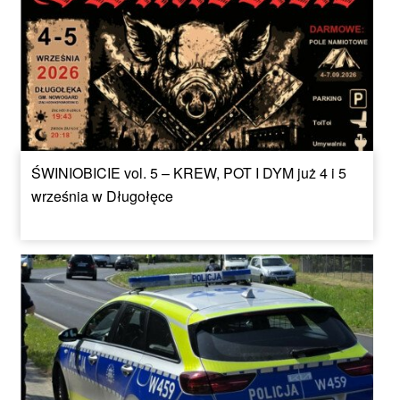
ŚWINIOBICIE vol. 5 – KREW, POT I DYM już 4 i 5
września w Długołęce