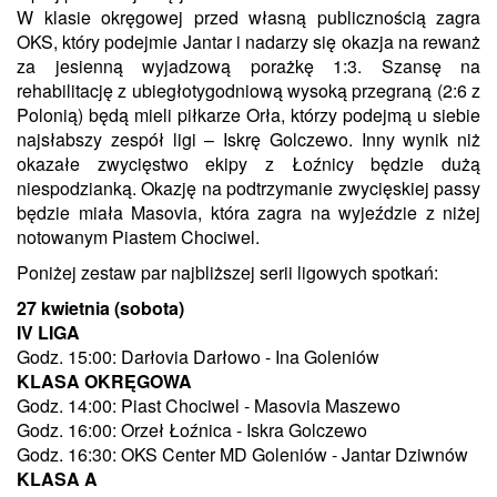
W klasie okręgowej przed własną publicznością zagra
OKS, który podejmie Jantar i nadarzy się okazja na rewanż
za jesienną wyjadzową porażkę 1:3. Szansę na
rehabilitację z ubiegłotygodniową wysoką przegraną (2:6 z
Polonią) będą mieli piłkarze Orła, którzy podejmą u siebie
najsłabszy zespół ligi – Iskrę Golczewo. Inny wynik niż
okazałe zwycięstwo ekipy z Łoźnicy będzie dużą
niespodzianką. Okazję na podtrzymanie zwycięskiej passy
będzie miała Masovia, która zagra na wyjeździe z niżej
notowanym Piastem Chociwel.
Poniżej zestaw par najbliższej serii ligowych spotkań:
27 kwietnia (sobota)
IV LIGA
Godz. 15:00: Darłovia Darłowo - Ina Goleniów
KLASA OKRĘGOWA
Godz. 14:00: Piast Chociwel - Masovia Maszewo
Godz. 16:00: Orzeł Łoźnica - Iskra Golczewo
Godz. 16:30: OKS Center MD Goleniów - Jantar Dziwnów
KLASA A