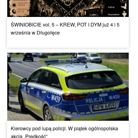
ŚWINIOBICIE vol. 5 – KREW, POT I DYM już 4 i 5
września w Długołęce
Kierowcy pod lupą policji. W piątek ogólnopolska
akcja „Prędkość”