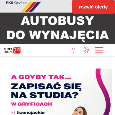
rozwiń ofertę
STRONA GŁÓWNA
POWIAT GRYFICKI
POWIAT ŁOBESKI
POWIAT GOLENIOWSKI
WIADOMOŚCI Z LASU
STUDIO SUPERPORTALU
KONTAKT
REDAKCJA
REGULAMIN