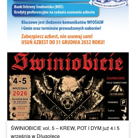
ŚWINIOBICIE vol. 5 – KREW, POT I DYM już 4 i 5
września w Długołęce