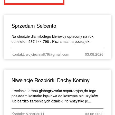
Sprzedam Seicento
Na chodzie dla młodego kierowcy opłacony na rok
oc.telefon 537 144 798 . Pisz smsa na początek...
Kontakt: wojciechm879@gmail.com
03.08.2026
Niwelacje Rozbiórki Dachy Kominy
niwelacje terenu glebogryzarka separacyjna,do tego
posiadam kosiarke bijakowa do koszenia nie uzytków
lub bardzo zarosnietych dzialek i to wszystko je...
Kontakt: 572363011
03.08.2026