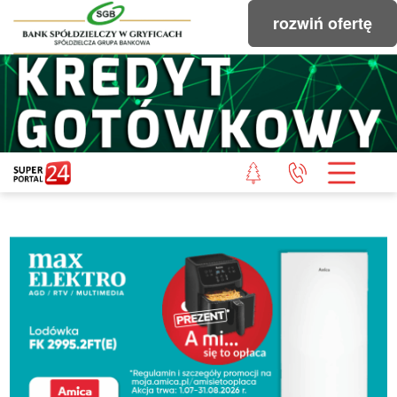
rozwiń ofertę
STRONA GŁÓWNA
POWIAT GRYFICKI
POWIAT ŁOBESKI
POWIAT GOLENIOWSKI
WIADOMOŚCI Z LASU
STUDIO SUPERPORTALU
KONTAKT
REDAKCJA
REGULAMIN