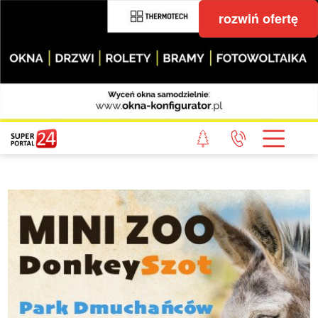
rozwiń ofertę
STRONA GŁÓWNA
POWIAT GRYFICKI
POWIAT ŁOBESKI
POWIAT GOLENIOWSKI
WIADOMOŚCI Z LASU
STUDIO SUPERPORTALU
KONTAKT
REDAKCJA
REGULAMIN