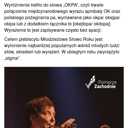
Wyróżnienie trafiło do słowa „OKPA”, czyli trwałe
połączenie międzynarodowego wyrazu aprobaty OK oraz
polskiego pożegnania pa, wymawiane jako okpa/ okejpa/
okipa lub z dodatkiem łącznika to [okejtopa/ okitopa];
Wyrażenie to jest zapisywane często bez spacji.
Celem plebiscytu Młodzieżowe Słowo Roku jest
wyłonienie najbardziej popularnych wśród młodych ludzi
słów, określeń lub wyrażeń. W ubiegłym roku zwyciężyło
„sigma”.