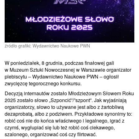
źródło grafiki: Wydawnictwo Naukowe PWN
W poniedziałek, 8 grudnia, podczas finałowej gali
w Muzeum Sztuki Nowoczesnej w Warszawie organizator
plebiscytu – Wydawnictwo Naukowe PWN – ogłosił
zwycięzcę tegorocznego konkursu.
Decyzją internautów zostało Młodzieżowym Słowem Roku
2025 zostało słowo „Szponcić”/”szpont”. Jak wyjaśniają
organizatorzy, słowo to używane jest albo z żartobliwą
dezaprobatą, albo z podziwem. Przykładowe synonimy to:
robić coś nie do końca właściwego i legalnego, igrać z
czymś, wygłupiać się lub też robić coś ciekawego,
szalonego, organizować coś czy flirtować.