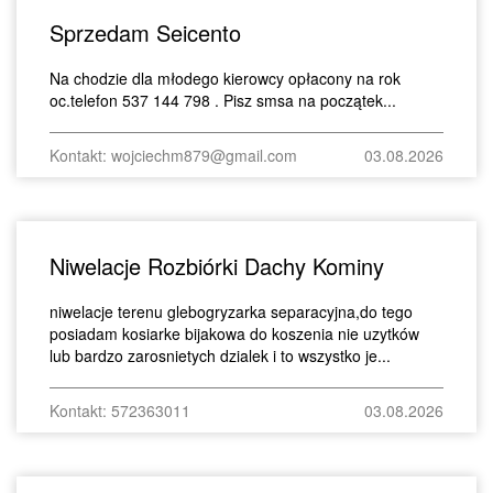
Sprzedam Seicento
Na chodzie dla młodego kierowcy opłacony na rok
oc.telefon 537 144 798 . Pisz smsa na początek...
Kontakt: wojciechm879@gmail.com
03.08.2026
Niwelacje Rozbiórki Dachy Kominy
niwelacje terenu glebogryzarka separacyjna,do tego
posiadam kosiarke bijakowa do koszenia nie uzytków
lub bardzo zarosnietych dzialek i to wszystko je...
Kontakt: 572363011
03.08.2026