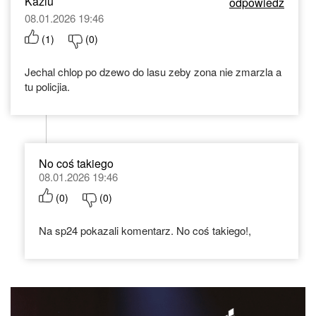
Kaziu
odpowiedz
08.01.2026 19:46
(
1
)
(
0
)
Jechal chlop po dzewo do lasu zeby zona nie zmarzla a
tu policjia.
No coś takiego
08.01.2026 19:46
(
0
)
(
0
)
Na sp24 pokazali komentarz. No coś takiego!,