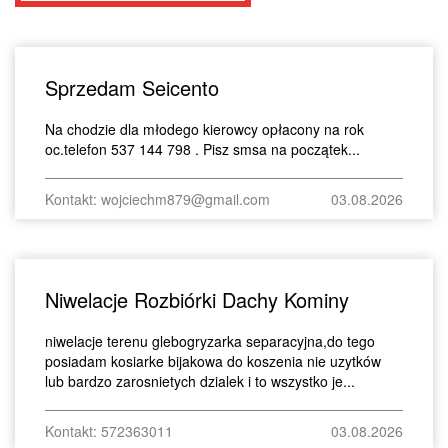
Sprzedam Seicento
Na chodzie dla młodego kierowcy opłacony na rok
oc.telefon 537 144 798 . Pisz smsa na początek...
Kontakt: wojciechm879@gmail.com
03.08.2026
Niwelacje Rozbiórki Dachy Kominy
niwelacje terenu glebogryzarka separacyjna,do tego
posiadam kosiarke bijakowa do koszenia nie uzytków
lub bardzo zarosnietych dzialek i to wszystko je...
Kontakt: 572363011
03.08.2026