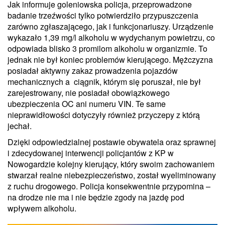
Jak informuje goleniowska policja, przeprowadzone
badanie trzeźwości tylko potwierdziło przypuszczenia
zarówno zgłaszającego, jak i funkcjonariuszy. Urządzenie
wykazało 1,39 mg/l alkoholu w wydychanym powietrzu, co
odpowiada blisko 3 promilom alkoholu w organizmie. To
jednak nie był koniec problemów kierującego. Mężczyzna
posiadał aktywny zakaz prowadzenia pojazdów
mechanicznych a ciągnik, którym się poruszał, nie był
zarejestrowany, nie posiadał obowiązkowego
ubezpieczenia OC ani numeru VIN. Te same
nieprawidłowości dotyczyły również przyczepy z którą
jechał.
Dzięki odpowiedzialnej postawie obywatela oraz sprawnej
i zdecydowanej interwencji policjantów z KP w
Nowogardzie kolejny kierujący, który swoim zachowaniem
stwarzał realne niebezpieczeństwo, został wyeliminowany
z ruchu drogowego. Policja konsekwentnie przypomina –
na drodze nie ma i nie będzie zgody na jazdę pod
wpływem alkoholu.