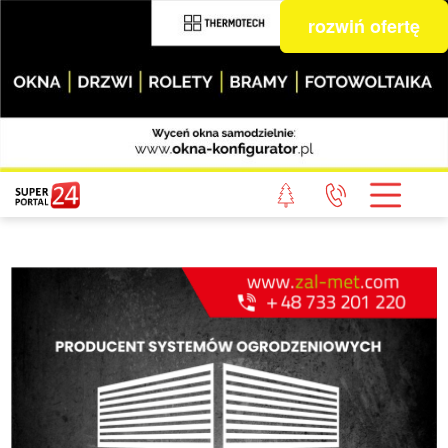
rozwiń ofertę
STRONA GŁÓWNA
POWIAT GRYFICKI
POWIAT ŁOBESKI
POWIAT GOLENIOWSKI
WIADOMOŚCI Z LASU
STUDIO SUPERPORTALU
KONTAKT
REDAKCJA
REGULAMIN