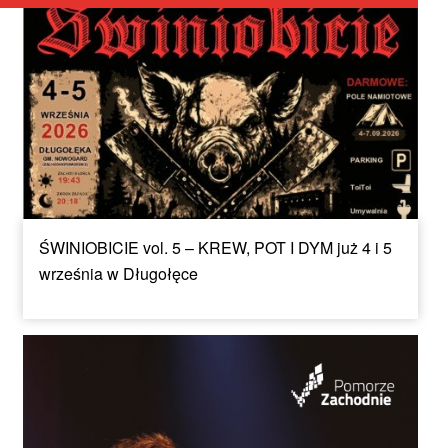
ŚWINIOBICIE vol. 5 – KREW, POT I DYM już 4 i 5
września w Długołęce