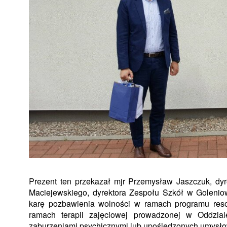
Prezent ten przekazał mjr Przemysław Jaszczuk, dy
Maciejewskiego, dyrektora Zespołu Szkół w Golenio
karę pozbawienia wolności w ramach programu resocj
ramach terapii zajęciowej prowadzonej w Oddzia
zaburzeniami psychicznymi lub upośledzonych umysł