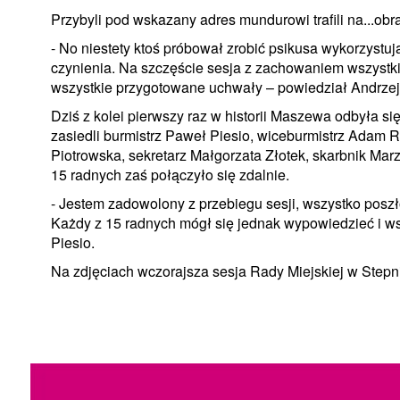
Przybyli pod wskazany adres mundurowi trafili na...obra
- No niestety ktoś próbował zrobić psikusa wykorzystu
czynienia. Na szczęście sesja z zachowaniem wszystki
wszystkie przygotowane uchwały – powiedział Andrzej
Dziś z kolei pierwszy raz w historii Maszewa odbyła się
zasiedli burmistrz Paweł Piesio, wiceburmistrz Adam
Piotrowska, sekretarz Małgorzata Złotek, skarbnik Mar
15 radnych zaś połączyło się zdalnie.
- Jestem zadowolony z przebiegu sesji, wszystko posz
Każdy z 15 radnych mógł się jednak wypowiedzieć i w
Piesio.
Na zdjęciach wczorajsza sesja Rady Miejskiej w Stepni