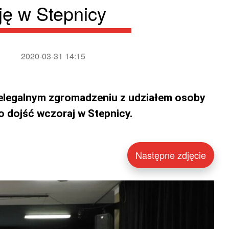
ję w Stepnicy
2020-03-31 14:15
ielegalnym zgromadzeniu z udziałem osoby
o dojść wczoraj w Stepnicy.
Następne zdjęcie