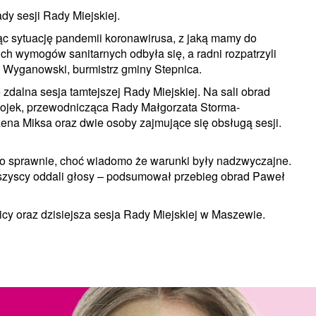
dy sesji Rady Miejskiej.
jąc sytuację pandemii koronawirusa, z jaką mamy do
ch wymogów sanitarnych odbyła się, a radni rozpatrzyli
 Wyganowski, burmistrz gminy Stepnica.
 zdalna sesja tamtejszej Rady Miejskiej. Na sali obrad
 Rojek, przewodnicząca Rady Małgorzata Storma-
zena Miksa oraz dwie osoby zajmujące się obsługą sesji.
ło sprawnie, choć wiadomo że warunki były nadzwyczajne.
szyscy oddali głosy – podsumował przebieg obrad Paweł
cy oraz dzisiejsza sesja Rady Miejskiej w Maszewie.