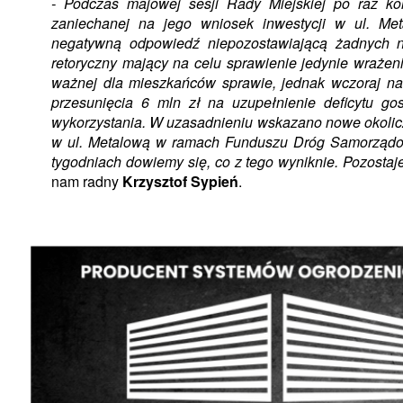
- Podczas majowej sesji Rady Miejskiej po raz ko
zaniechanej na jego wniosek inwestycji w ul. M
negatywną odpowiedź niepozostawiającą żadnych n
retoryczny mający na celu sprawienie jedynie wrażeni
ważnej dla mieszkańców sprawie, jednak wczoraj na
przesunięcia 6 mln zł na uzupełnienie deficytu go
wykorzystania. W uzasadnieniu wskazano nowe okolicz
w ul. Metalową w ramach Funduszu Dróg Samorządow
tygodniach dowiemy się, co z tego wyniknie. Pozostaj
nam radny
Krzysztof Sypień
.