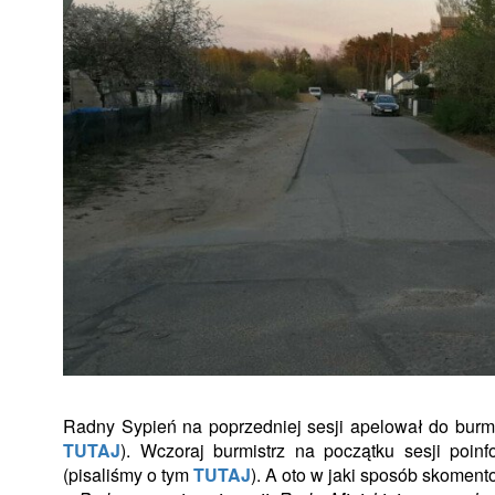
Radny Sypień na poprzedniej sesji apelował do burmi
TUTAJ
). Wczoraj burmistrz na początku sesji poinf
(pisaliśmy o tym
TUTAJ
). A oto w jaki sposób skoment