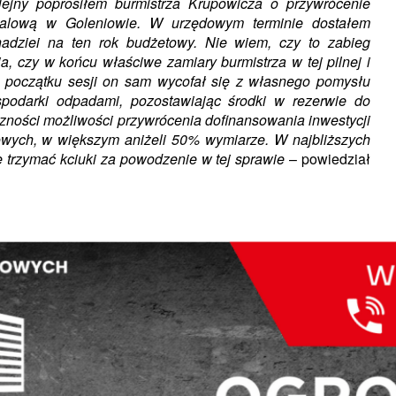
lejny poprosiłem burmistrza Krupowicza o przywrócenie
etalową w Goleniowie. W urzędowym terminie dostałem
adziei na ten rok budżetowy. Nie wiem, czy to zabieg
a, czy w końcu właściwe zamiary burmistrza w tej pilnej i
 początku sesji on sam wycofał się z własnego pomysłu
spodarki odpadami, pozostawiając środki w rezerwie do
ności możliwości przywrócenia dofinansowania inwestycji
ych, w większym aniżeli 50% wymiarze. W najbliższych
e trzymać kciuki za powodzenie w tej sprawie
– powiedział