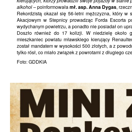
kierujących, którzy prowadzili swoje pojazdy w stanie
alkohol
– poinformowała
mł. asp. Anna Dygas
, rzecz
Rekordzistą okazał się 56-letni mężczyzna, który w 
Akacjowym w Stepnicy prowadząc Forda Escorta p
wydychanym powietrzu, a ponadto nie posiadał on upr
Doszło również do 17 kolizji. W niedzielę około go
mieszkaniec powiatu mławskiego kierujący Renault
został mandatem w wysokości 500 złotych, a z powodu t
tylko rósł, co miało związek z powrotami z długiego 
Foto: GDDKIA