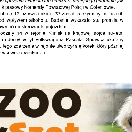
 po spożyciu alkoholu lub środka działającego podobnie jak
nik prasowy Komendy Powiatowej Policji w Goleniowie.
sobotę 13 czerwca około 22 został zatrzymany na osiedli
od wpływem alkoholu. Badanie wykazało 2,8 promila w
awnień do kierowania pojazdami.
dziny 14 w rejonie Klinisk na krajowej trójce 40-letni
em uderzył w tył Volkswagena Passata. Sprawca ukarany
ego zdarzenia w rejonie utworzył się korek, który później
czerwcowego weekendu.