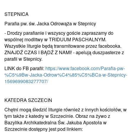
STEPNICA
Parafia pw. św. Jacka Odrowąża w Stepnicy
- Drodzy parafianie i wszyscy goście zapraszamy do
wspólnej modlitwy w TRIDUUM PASCHALNYM.
Wszystkie liturgie będą transmitowane przez facebooka.
ZNAJDŹ CZAS I BĄDŹ Z NAMI! - apelują duszpasterze z
parafii w Stepnicy.
LINK do FB parafii:
https://www.facebook.com/Parafia-pw-
%C5%9Bw-Jacka-Odrow%C4%85%C5%BCa-w-Stepnicy-
1569699083277707/
KATEDRA SZCZECIN
Chętni mogą śledzić liturgie również z innych kościołów, w
tym także z katedry w Szczecinie. Obraz na żywo z
Bazylika Archikatedralna Św. Jakuba Apostoła w
Szczecinie dostępny jest pod linkiem: