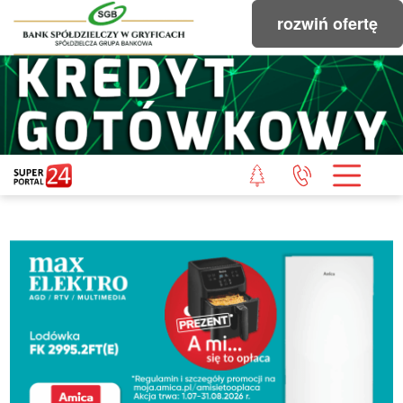
rozwiń ofertę
STRONA GŁÓWNA
POWIAT GRYFICKI
POWIAT ŁOBESKI
POWIAT GOLENIOWSKI
WIADOMOŚCI Z LASU
STUDIO SUPERPORTALU
KONTAKT
REDAKCJA
REGULAMIN