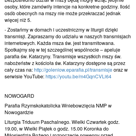
osoby, które zamówiły intencje na konkretne godziny. Ilość
osób obecnych na mszy nie może przekraczać jednak
więcej niż 5.
- Zostańmy w domach i uczestniczmy w liturgii dzięki
transmisji. Zapraszamy do udziału w naszych transmisjach
internetowych. Każda msza św. jest transmitowana.
Spotkajmy się w tej szczególnej wspólnocie – apeluje
parafia św. Katarzyny. Transmisje wszystkich mszy św.
nabożeństw z kościoła św. Katarzyny dostępne są przez
cały czas na:
http://goleniow.eparafia.pl/transmisje
oraz w
serwisie YouTube:
https://youtu.be/m4GqnCVLi64
NOWOGARD
Parafia Rzymskokatolicka Wniebowzięcia NMP w
Nowogardzie
Liturgia Triduum Paschalnego. Wielki Czwartek godz.
19.00, w Wielki Piątek o godz. 15.00 Koronka do
Miłosierdzia Bożego i rozpoczęcie nowenny przed