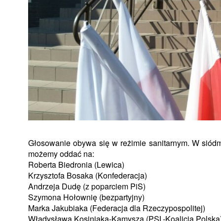
Głosowanie obywa się w reżimie sanitarnym. W siódm
możemy oddać na:
Roberta Biedronia (Lewica)
Krzysztofa Bosaka (Konfederacja)
Andrzeja Dudę (z poparciem PiS)
Szymona Hołownię (bezpartyjny)
Marka Jakubiaka (Federacja dla Rzeczypospolitej)
Władysława Kosiniaka-Kamysza (PSL-Koalicja Polska