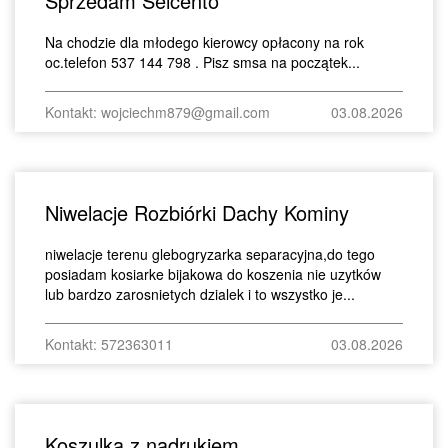
Sprzedam Seicento
Na chodzie dla młodego kierowcy opłacony na rok
oc.telefon 537 144 798 . Pisz smsa na początek...
Kontakt: wojciechm879@gmail.com
03.08.2026
Niwelacje Rozbiórki Dachy Kominy
niwelacje terenu glebogryzarka separacyjna,do tego
posiadam kosiarke bijakowa do koszenia nie uzytków
lub bardzo zarosnietych dzialek i to wszystko je...
Kontakt: 572363011
03.08.2026
Koszulka z nadrukiem.