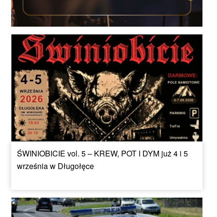
ŚWINIOBICIE vol. 5 – KREW, POT I DYM już 4 i 5
września w Długołęce