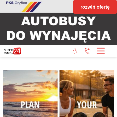
rozwiń ofertę
STRONA GŁÓWNA
POWIAT GRYFICKI
POWIAT ŁOBESKI
POWIAT GOLENIOWSKI
WIADOMOŚCI Z LASU
STUDIO SUPERPORTALU
KONTAKT
REDAKCJA
REGULAMIN