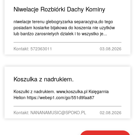
Niwelacje Rozbiórki Dachy Kominy
niwelacje terenu glebogryzarka separacyjna,do tego
posiadam kosiarke bijakowa do koszenia nie uzytków
lub bardzo zarosnietych dzialek i to wszystko je...
Kontakt: 572363011
03.08.2026
Koszulka z nadrukiem.
Koszulki z nadrukiem. www,koszulka.pl Księgarnia
Helion https://webep1.com/go/551d9faa87
Kontakt: NANANAMUSIC@SPOKO.PL
02.08.2026