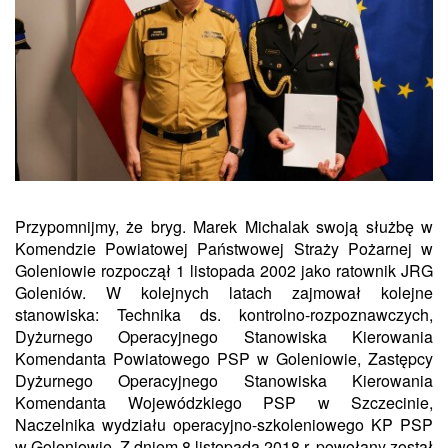
Przypomnijmy, że bryg. Marek Michalak swoją służbę w
Komendzie Powiatowej Państwowej Straży Pożarnej w
Goleniowie rozpoczął 1 listopada 2002 jako ratownik JRG
Goleniów. W kolejnych latach zajmował kolejne
stanowiska: Technika ds. kontrolno-rozpoznawczych,
Dyżurnego Operacyjnego Stanowiska Kierowania
Komendanta Powiatowego PSP w Goleniowie, Zastępcy
Dyżurnego Operacyjnego Stanowiska Kierowania
Komendanta Wojewódzkiego PSP w Szczecinie,
Naczelnika wydziału operacyjno-szkoleniowego KP PSP
w Goleniowie. Z dniem 8 listopada 2018 r. powołany został