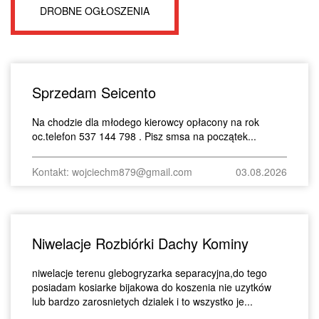
DROBNE OGŁOSZENIA
Sprzedam Seicento
Na chodzie dla młodego kierowcy opłacony na rok
oc.telefon 537 144 798 . Pisz smsa na początek...
Kontakt: wojciechm879@gmail.com
03.08.2026
Niwelacje Rozbiórki Dachy Kominy
niwelacje terenu glebogryzarka separacyjna,do tego
posiadam kosiarke bijakowa do koszenia nie uzytków
lub bardzo zarosnietych dzialek i to wszystko je...