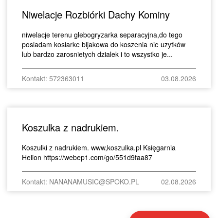
Niwelacje Rozbiórki Dachy Kominy
niwelacje terenu glebogryzarka separacyjna,do tego
posiadam kosiarke bijakowa do koszenia nie uzytków
lub bardzo zarosnietych dzialek i to wszystko je...
Kontakt: 572363011
03.08.2026
Koszulka z nadrukiem.
Koszulki z nadrukiem. www,koszulka.pl Księgarnia
Helion https://webep1.com/go/551d9faa87
Kontakt: NANANAMUSIC@SPOKO.PL
02.08.2026