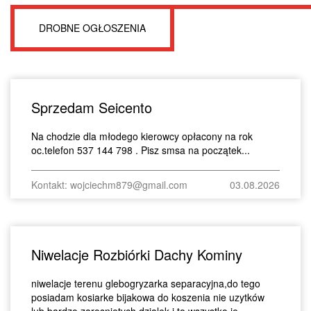
DROBNE OGŁOSZENIA
Sprzedam Seicento
Na chodzie dla młodego kierowcy opłacony na rok
oc.telefon 537 144 798 . Pisz smsa na początek...
Kontakt: wojciechm879@gmail.com
03.08.2026
Niwelacje Rozbiórki Dachy Kominy
niwelacje terenu glebogryzarka separacyjna,do tego
posiadam kosiarke bijakowa do koszenia nie uzytków
lub bardzo zarosnietych dzialek i to wszystko je...