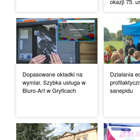
okazji 75. u
Dopasowane okładki na
Działania e
wymiar. Szybka usługa w
profilaktycz
Biuro-Art w Gryficach
sanepidu