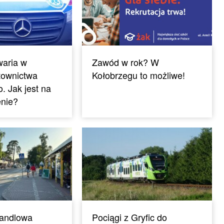
aria w
Zawód w rok? W
townictwa
Kołobrzegu to możliwe!
 Jak jest na
enie?
Handlowa
Pociągi z Gryfic do