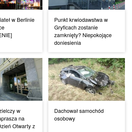
ateł w Berlinie
Punkt krwiodawstwa w
ce
Gryficach zostanie
NIE]
zamknięty? Niepokojące
doniesienia
ielczy w
Dachował samochód
aprasza na
osobowy
zień Otwarty z