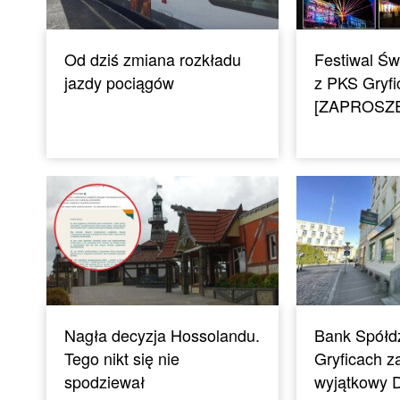
Od dziś zmiana rozkładu
Festiwal Świ
jazdy pociągów
z PKS Gryfi
[ZAPROSZE
Nagła decyzja Hossolandu.
Bank Spółdz
Tego nikt się nie
Gryficach z
spodziewał
wyjątkowy D