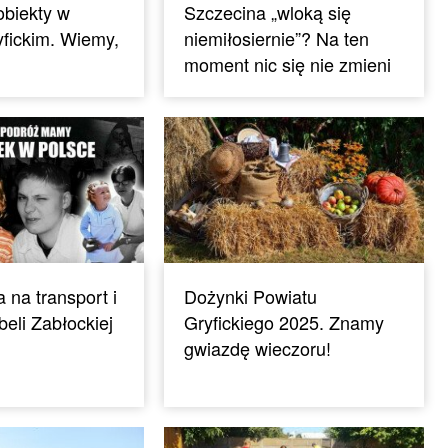
obiekty w
Szczecina „wloką się
yfickim. Wiemy,
niemiłosiernie”? Na ten
moment nic się nie zmieni
 na transport i
Dożynki Powiatu
beli Zabłockiej
Gryfickiego 2025. Znamy
gwiazdę wieczoru!