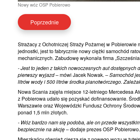
Nowy wóz OSP Pobierowo
Poprzednie
Strażacy z Ochotniczej Straży Pożarnej w Pobierowi
jednostki, jest to fabrycznie nowy ciężki samochód ra
mechanicznych. Zabudowę wykonała firma „Szcześniak”
- Jest to jeden z takich nowoczesnych aut dostępnych d
pierwszy wyjazd
– mówi Jacek Nowak. –
Samochód jest 
litrów wody i 500 litrów środka pianotwórczego. Zale
Nowa Scania zajęła miejsce 12-letniego Mercedesa At
z Pobierowa udało się pozyskać dofinansowanie. Śr
Warszawie oraz Wojewódzki Fundusz Ochrony Środowis
ponad 1,5 mln złotych.
- Wóz bardzo nam się podoba, ale on przede wszystkim
bezpiecznie na akcję
– dodaje prezes OSP Pobierowo.
Mieszkańcy również cieszą się z nowego wozu w tutejs