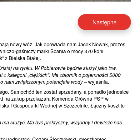
Następne
e mają nowy wóz. Jak opowiada nam Jacek Nowak, prezes
towniczo-gaśniczy marki Scania o mocy 370 koni
 z Bielska Białej.
zisiaj na rynku. W Pobierowie będzie służył jako tzw.
z kategorii „ciężkich”. Ma zbiornik o pojemności 5000
żało nam zwiększonym potencjale wody
– wyjaśnia.
ego. Samochód ten został sprzedany, a ponadto jednostce
odki na zakup przekazała Komenda Główna PSP w
ka i Gospodarki Wodnej w Szczecinie. Łączny koszt to
 ma służyć. Ma być praktyczny, wygodny i dowieźć nas
zej jednostce. Cezary Śledziewski, mieszkaniec