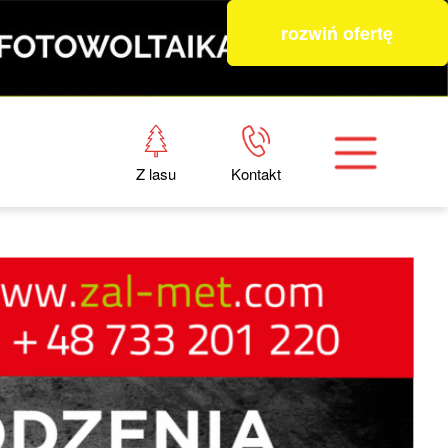
rozwiń ofertę
Z lasu
Kontakt