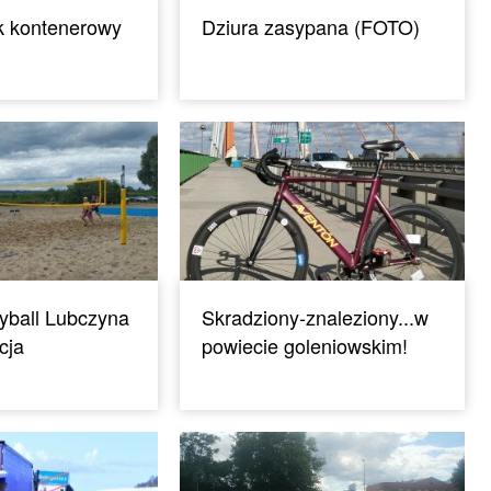
k kontenerowy
Dziura zasypana (FOTO)
yball Lubczyna
Skradziony-znaleziony...w
cja
powiecie goleniowskim!