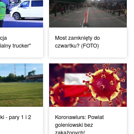
cja
Most zamknięty do
alny trucker"
czwartku? (FOTO)
i - pary 1 i 2
Koronawiurs: Powiat
goleniowski bez
zakażonych!